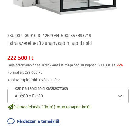
SKU
:
KPL-09910
ID
:
4262
EAN
:
5902557393749
Falra szerelhető zuhanykabin Rapid Fold
222 500 Ft
-
5
%
Legalacsonyabb ár az árcsökkentést megelőző 30 napban:
233 000 Ft
Normál ár
:
233 000 Ft
kabina rapid fold kiválasztása
kabina rapid fold kiválasztása
Csomagfeladás {{info}} munkanapon belül.
Kérdezzen a termékről