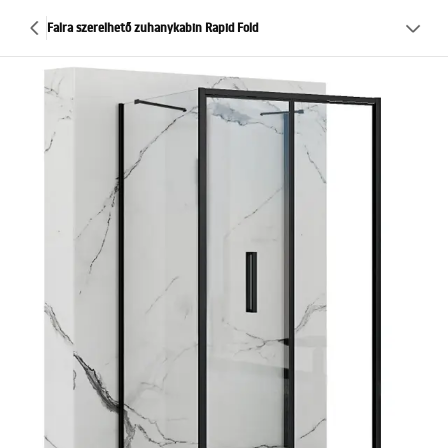
Falra szerelhető zuhanykabin Rapid Fold