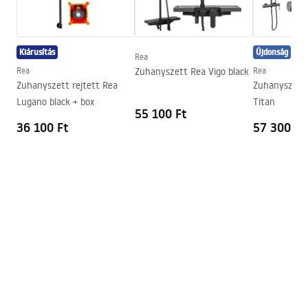
Manual
rapid fold przyscienna.pdf
Összeszerelés
A zuhanytálcán vagy a padlón
Magasság
1950
mm
Kiárusítás
Újdonság
Rea
A kabin iránya
Univerzális
Rea
Zuhanyszett Rea Vigo black
Rea
Zuhanyszett rejtett Rea
Zuhanyszett 
Garancia
24 Hónap
Lugano black + box
Titan
55 100 Ft
36 100 Ft
57 300 Ft