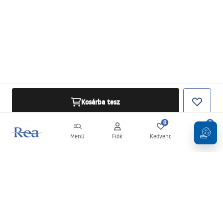
Kosárba tesz
0
0
Menü
Fiók
Kedvenc
Kosár
Hírlevél
Legyen naprakész az újdonságokkal és akciókkal!