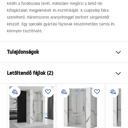
kitölti a fürdőszoba terét, miközben megőrzi a belső tér
kifogástalan megjelenését és esztétikáját. A csaptelep falra
szerelhető. Háromszoros aranyréteggel borított sárgarézből
készült. Egy speciális gyártási fázisnak köszönhetően tartós és
könnyen tisztítható.
Tulajdonságok
Csaptelep típusa
fürdőkád
Letöltendő fájlok (2)
Felszerelés
Fali
Szín
Króm
Telepítési utasítások
Kifolyócső típusa
Forgatható
Faucet.pdf
Anyag
Sárgaréz, ABS
Kifolyó tartomány
145
mm
Garanciális feltételek
Magasság
110
mm
Warranty_Terms_and_Conditions_Faucets_-_5.pdf