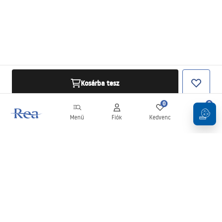
Kosárba tesz
0
0
Menü
Fiók
Kedvenc
Kosár
Hírlevél
Legyen naprakész az újdonságokkal és akciókkal!