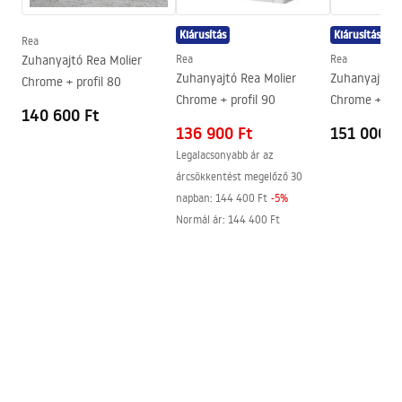
Bevonási technológia
Chrome plating
Kiárusítás
Kiárusítás
Csatlakozás átmérője
1/2 col
Rea
Zuhanyajtó Rea Molier
Rea
Rea
A vízcsatlakozások távolsága
155
mm
Zuhanyajtó Rea Molier
Zuhanyajtó R
Chrome + profil 80
Garancia
5 Év
Chrome + profil 90
Chrome + pro
140 600 Ft
136 900 Ft
151 000 F
Legalacsonyabb ár az
árcsökkentést megelőző 30
napban:
144 400 Ft
-
5
%
Normál ár
:
144 400 Ft