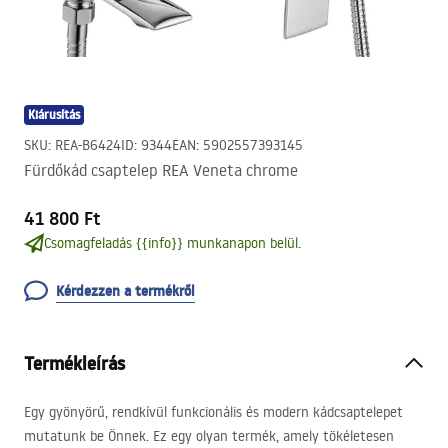
Kiárusítás
SKU
:
REA-B6424
ID
:
9344
EAN
:
5902557393145
Fürdőkád csaptelep REA Veneta chrome
41 800 Ft
Csomagfeladás {{info}} munkanapon belül.
Kérdezzen a termékről
Termékleírás
Egy gyönyörű, rendkívül funkcionális és modern kádcsaptelepet
mutatunk be Önnek. Ez egy olyan termék, amely tökéletesen