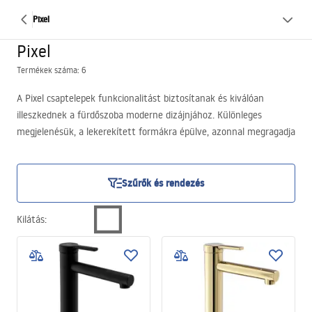
Pixel
Pixel
Termékek száma: 6
A Pixel csaptelepek funkcionalitást biztosítanak és kiválóan
illeszkednek a fürdőszoba moderne dizájnjához. Különleges
megjelenésük, a lekerekített formákra épülve, azonnal megragadja
a tekintetet, elegáns karaktert adva a helyiségnek. A pult fölé
szerelhető kialakítás telepítését különösen egyszerűvé és gyorssá
teszi, amit minden gyakorlati megoldást kereső értékelni fog.
Szűrők és rendezés
Kilátás
: