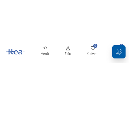
0
0
Menü
Fiók
Kedvenc
Kosár
Hírlevél
Legyen naprakész az újdonságokkal és akciókkal!
Feliratkozás