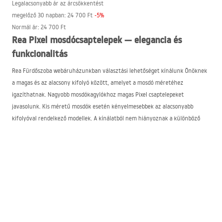
Legalacsonyabb ár az árcsökkentést
megelőző 30 napban:
24 700 Ft
-
5
%
Normál ár
:
24 700 Ft
Rea Pixel mosdócsaptelepek — elegancia és
funkcionalitás
Rea Fürdőszoba webáruházunkban választási lehetőséget kínálunk Önöknek
a magas és az alacsony kifolyó között, amelyet a mosdó méretéhez
igazíthatnak. Nagyobb mosdókagylókhoz magas Pixel csaptelepeket
javasolunk. Kis méretű mosdók esetén kényelmesebbek az alacsonyabb
kifolyóval rendelkező modellek. A kínálatból nem hiányoznak a különböző
felületek sem. A fekete Pixel csaptelep látványosan mutat fehér mosdó
mellett, az arany kiemeli a glamour stílust, míg a krómot szívesen választják
azok a vásárlók, akik az időtálló klasszikust kedvelik.
A Pixel csaptelepek kerámiafejjel vannak felszerelve, amely lehetővé teszi a
vízsugár sima és pontos szabályozását. Ráadásul a perlator (levegőztető)
finoman keveri a vizet a levegővel, erőteljes sugárérzetet adva, miközben
csökkenti a vízfogyasztást.