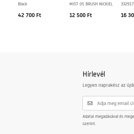
Black
MIST 05 BRUSH NICKIEL
332917
42 700 Ft
12 500 Ft
16 30
Hírlevél
Legyen naprakész az újdo
Adatai megadásával és meger
szerint.