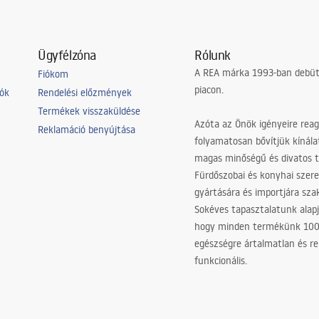
Ügyfélzóna
Rólunk
A REA márka 1993-ban debütá
Fiókom
piacon.
iók
Rendelési előzmények
Termékek visszaküldése
Azóta az Önök igényeire reag
Reklamáció benyújtása
folyamatosan bővítjük kínála
magas minőségű és divatos 
Fürdőszobai és konyhai szer
gyártására és importjára sz
Sokéves tapasztalatunk alapj
hogy minden termékünk 10
egészségre ártalmatlan és re
funkcionális.