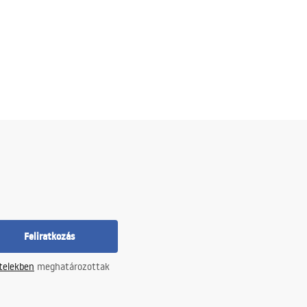
Feliratkozás
ételekben
meghatározottak