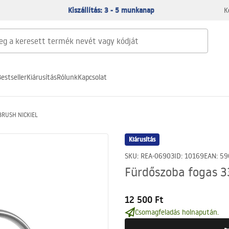
Kiszállítás: 3 - 5 munkanap
K
estseller
Kiárusítás
Rólunk
Kapcsolat
 BRUSH NICKIEL
Kiárusítás
SKU
:
REA-06903
ID
:
10169
EAN
:
59
Fürdőszoba fogas 
12 500 Ft
Csomagfeladás holnapután.