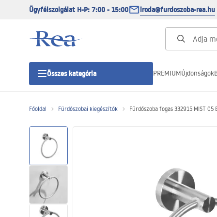
Ügyfélszolgálat H-P: 7:00 - 15:00
iroda@furdoszoba-rea.hu
PREMIUM
Újdonságok
B
Összes kategória
Főoldal
Fürdőszobai kiegészítők
Fürdőszoba fogas 332915 MIST 05
Zuhanykabinok
Zuhanyajtó
Zuhanytálcák
Zuhanylefolyók