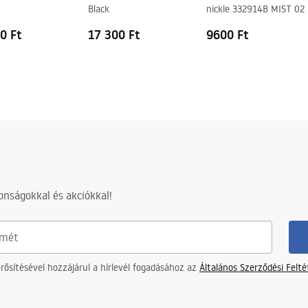
Black
nickle 332914B MIST 02
0 Ft
17 300 Ft
9600 Ft
nságokkal és akciókkal!
ősítésével hozzájárul a hírlevél fogadásához az
Általános Szerződési Felt