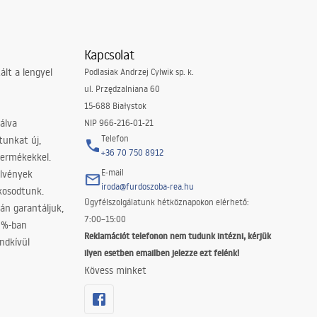
Kapcsolat
lt a lengyel
Podlasiak Andrzej Cylwik sp. k.
ul. Przędzalniana 60
15-688 Białystok
álva
NIP 966-216-01-21
Telefon
tunkat új,
+36 70 750 8912
termékekkel.
E-mail
elvények
iroda@furdoszoba-rea.hu
akosodtunk.
Ügyfélszolgálatunk hétköznapokon elérhető:
án garantáljuk,
7:00–15:00
0%-ban
Reklamációt telefonon nem tudunk intézni, kérjük
ndkívül
ilyen esetben emailben jelezze ezt felénk!
Kövess minket