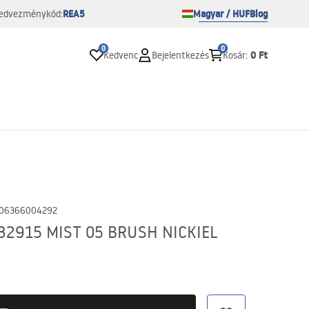
REA5
Magyar / HUF
Blog
edvezménykód:
0
0
0 Ft
Kedvenc
Bejelentkezés
Kosár
:
06366004292
332915 MIST 05 BRUSH NICKIEL