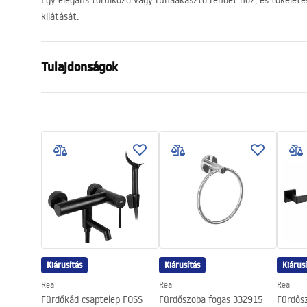
Egy elegáns törülköző vagy ruhaakasztó rendet hoz, és tökéletes
kilátását.
Tulajdonságok
Szín
Szálcsiszolt
Anyag
Fém
Felszerelés
Csavarozha
Szélesség
155
mm
Magasság
170
mm
Mélység
65
mm
Sorozat
Mist
Garancia
24 Hónap
Kiárusítás
Kiárusítás
Kiárus
Rea
Rea
Rea
Fürdőkád csaptelep FOSS
Fürdőszoba fogas 332915
Fürdős