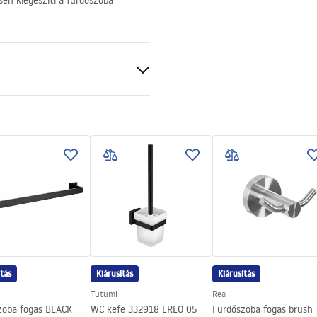
en kiegészíti a fürdőszoba
 acél
tó
ítás
Kiárusítás
Kiárusítás
Tutumi
Rea
zoba fogas BLACK
WC kefe 332918 ERLO 05
Fürdőszoba fogas brush