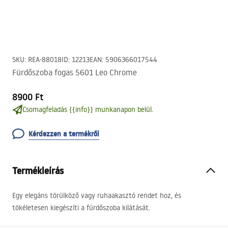
SKU
:
REA-88018
ID
:
12213
EAN
:
5906366017544
Fürdőszoba fogas 5601 Leo Chrome
8900 Ft
Csomagfeladás {{info}} munkanapon belül.
Kérdezzen a termékről
Termékleírás
Egy elegáns törülköző vagy ruhaakasztó rendet hoz, és
tökéletesen kiegészíti a fürdőszoba kilátását.