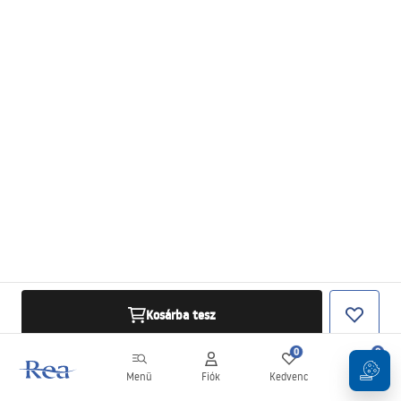
Kosárba tesz
0
0
Menü
Fiók
Kedvenc
Kosár