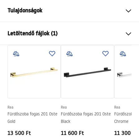
Tulajdonságok
Szín
Króm
Letöltendő fájlok (1)
Anyag
Fém
Felszerelés
Csavarozható
Garanciális feltételek
Szélesség
630
mm
Warranty_Terms_and_Conditions_Accessories_-_24.pdf
Magasság
50
mm
Mélység
70
mm
Sorozat
Leo
Garancia
24 Hónap
Rea
Rea
Rea
Fürdőszoba fogas 201 Oste
Fürdőszoba fogas 201 Oste
Fürdőszoba f
Gold
Black
Chrome
13 500 Ft
11 600 Ft
11 300 Ft