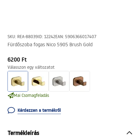
SKU
:
REA-88039
ID
:
12242
EAN
:
5906366017407
Fürdőszoba fogas Nico 5905 Brush Gold
6200 Ft
Válasszon egy változatot
Mai Csomagfeladás
Kérdezzen a termékről
Termékleírás