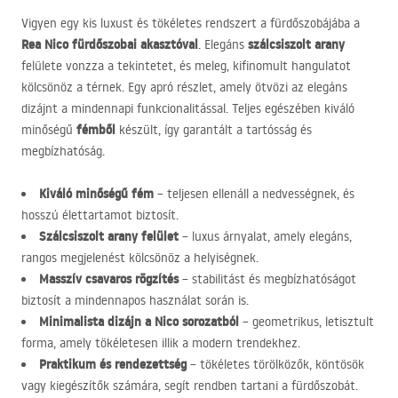
Vigyen egy kis luxust és tökéletes rendszert a fürdőszobájába a
Rea Nico fürdőszobai akasztóval
szálcsiszolt arany
. Elegáns
felülete vonzza a tekintetet, és meleg, kifinomult hangulatot
kölcsönöz a térnek. Egy apró részlet, amely ötvözi az elegáns
dizájnt a mindennapi funkcionalitással. Teljes egészében kiváló
fémből
minőségű
készült, így garantált a tartósság és
megbízhatóság.
Kiváló minőségű fém
– teljesen ellenáll a nedvességnek, és
hosszú élettartamot biztosít.
Szálcsiszolt arany felület
– luxus árnyalat, amely elegáns,
rangos megjelenést kölcsönöz a helyiségnek.
Masszív csavaros rögzítés
– stabilitást és megbízhatóságot
biztosít a mindennapos használat során is.
Minimalista dizájn a Nico sorozatból
– geometrikus, letisztult
forma, amely tökéletesen illik a modern trendekhez.
Praktikum és rendezettség
– tökéletes törölközők, köntösök
vagy kiegészítők számára, segít rendben tartani a fürdőszobát.