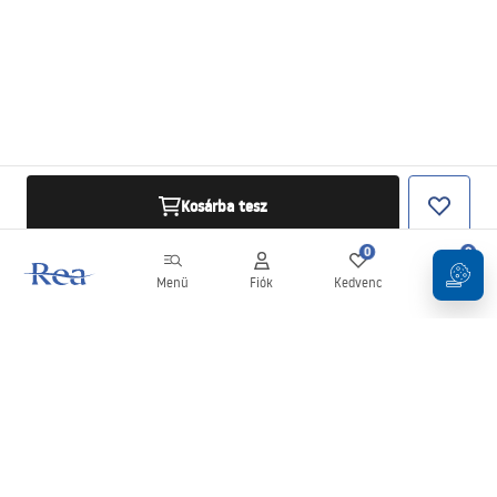
Kosárba tesz
0
0
Menü
Fiók
Kedvenc
Kosár
Hírlevél
Legyen naprakész az újdonságokkal és akciókkal!