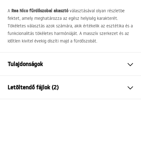
Rea Nico fürdőszobai akasztó
A
választásával olyan részletbe
fektet, amely meghatározza az egész helyiség karakterét.
Tökéletes választás azok számára, akik értékelik az esztétika és a
funkcionalitás tökéletes harmóniáját. A masszív szerkezet és az
időtlen kivitel évekig díszíti majd a fürdőszobát.
Tulajdonságok
Szín
Szálcsiszolt arany
Letöltendő fájlok (2)
Anyag
Fém
Felszerelés
Csavarozható
Biztonsági információk
Szélesség
55
mm
WARUNKI_BEZPIECZENSTWA_AKCESORIA_LAZIENKOWE.
Magasság
40
mm
pdf
Mélység
45
mm