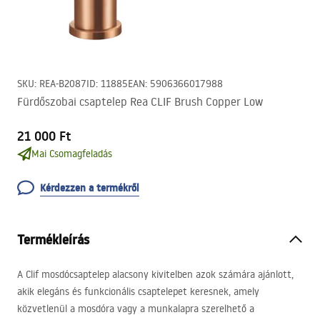
SKU
:
REA-B2087
ID
:
11885
EAN
:
5906366017988
Fürdőszobai csaptelep Rea CLIF Brush Copper Low
21 000 Ft
Mai Csomagfeladás
Kérdezzen a termékről
Termékleírás
A Clif mosdócsaptelep alacsony kivitelben azok számára ajánlott,
akik elegáns és funkcionális csaptelepet keresnek, amely
közvetlenül a mosdóra vagy a munkalapra szerelhető a