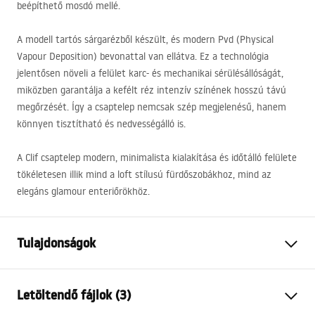
beépíthető mosdó mellé.
A modell tartós sárgarézből készült, és modern Pvd (Physical
Vapour Deposition) bevonattal van ellátva. Ez a technológia
jelentősen növeli a felület karc- és mechanikai sérülésállóságát,
miközben garantálja a kefélt réz intenzív színének hosszú távú
megőrzését. Így a csaptelep nemcsak szép megjelenésű, hanem
könnyen tisztítható és nedvességálló is.
A Clif csaptelep modern, minimalista kialakítása és időtálló felülete
tökéletesen illik mind a loft stílusú fürdőszobákhoz, mind az
elegáns glamour enteriőrökhöz.
Tulajdonságok
Csaptelep típusa
mosdó
Letöltendő fájlok (3)
Felszerelés
Álló