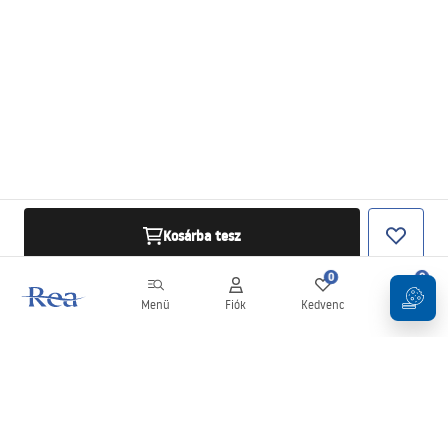
Kosárba tesz
0
0
Menü
Fiók
Kedvenc
Kosár
Hírlevél
Legyen naprakész az újdonságokkal és akciókkal!