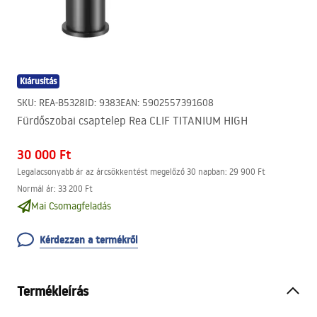
Kiárusítás
SKU
:
REA-B5328
ID
:
9383
EAN
:
5902557391608
Fürdőszobai csaptelep Rea CLIF TITANIUM HIGH
30 000 Ft
Legalacsonyabb ár az árcsökkentést megelőző 30 napban:
29 900 Ft
Normál ár
:
33 200 Ft
Mai Csomagfeladás
Kérdezzen a termékről
Termékleírás