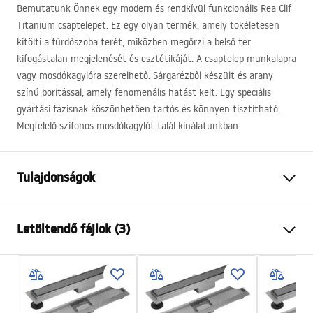
Bemutatunk Önnek egy modern és rendkívül funkcionális Rea Clif
Titanium csaptelepet. Ez egy olyan termék, amely tökéletesen
kitölti a fürdőszoba terét, miközben megőrzi a belső tér
kifogástalan megjelenését és esztétikáját. A csaptelep munkalapra
vagy mosdókagylóra szerelhető. Sárgarézből készült és arany
színű borítással, amely fenomenális hatást kelt. Egy speciális
gyártási fázisnak köszönhetően tartós és könnyen tisztítható.
Megfelelő szifonos mosdókagylót talál kínálatunkban.
Tulajdonságok
Csaptelep típusa
mosdó
Letöltendő fájlok (3)
Felszerelés
Álló
Szín
Titán
Garanciális feltételek
Kifolyócső típusa
Fix
Warranty_Terms_and_Conditions_Faucets_-_5.pdf
Anyag
Sárgaréz