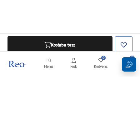
Kosárba tesz
0
0
Menü
Fiók
Kedvenc
Kosár
Hírlevél
Legyen naprakész az újdonságokkal és akciókkal!