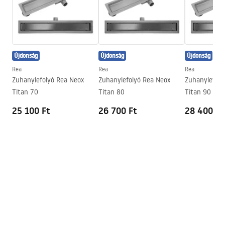
Kifolyó tartomány
160
mm
Összeszerelési útmutató
Magasság
295
mm
faucet.pdf
Bevonási technológia
PVD
Újdonság
Újdonság
Újdonság
Csatlakozás átmérője
3/8 col
Biztonsági információk
Rea
Rea
Rea
Garancia
5 Év
Safety_Information_Faucets.pdf
Zuhanylefolyó Rea Neox
Zuhanylefolyó Rea Neox
Zuhanylefoly
Titan 70
Titan 80
Titan 90
25 100 Ft
26 700 Ft
28 400 Ft