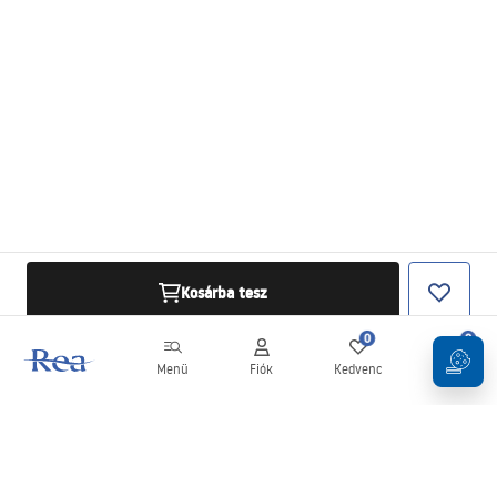
Kosárba tesz
0
0
Menü
Fiók
Kedvenc
Kosár
Hírlevél