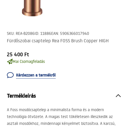
SKU
:
REA-B2086
ID
:
11886
EAN
:
5906366017940
Fürdőszobai csaptelep Rea FOSS Brush Copper HIGH
25 400 Ft
Mai Csomagfeladás
Kérdezzen a termékről
Termékleírás
A Foss mosdócsaptelep a minimalista forma és a modern
technológia ötvözete. A magas test tökéletesen illeszkedik az
asztali mosdókhoz, mindennapi kényelmet biztosítva. A karcsú,