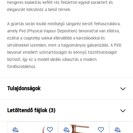
hengeres kialakítás kefélt réz felülettel egyedi karaktert és
eleganciát kölcsönöz a belső térnek.
A gyártás során kiváló minőségű sárgaréz került felhasználásra,
amely Pvd (Physical Vapour Deposition) bevonattal van ellátva,
ezáltal a csaptelep sokkal ellenállóbb a karcolásokkal és
sérülésekkel szemben, mint a hagyományos galvanizálás. A
PVD
bevonat emellett színtartósságot és könnyű tisztíthatóságot
biztosít, így ez a modell ideális választás a modern
fürdőszobákhoz.
Tulajdonságok
Csaptelep típusa
mosdó
Letöltendő fájlok (3)
Felszerelés
Álló
Szín
Szálcsiszolt réz
Garanciális feltételek
Kifolyócső típusa
Fix