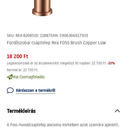
SKU
:
REA-B2085
ID
:
11887
EAN
:
5906366017933
Fürdőszobai csaptelep Rea FOSS Brush Copper Low
18 200 Ft
-
20
%
Legalacsonyabb ár az árcsökkentést megelőző 30 napban:
22 700 Ft
Normál ár
:
22 700 Ft
Mai Csomagfeladás
Kérdezzen a termékről
Termékleírás
A Foss mosdócsaptelep alacsony kivitelben azok számára ajánlott,