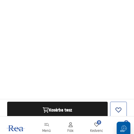
Kosárba tesz
0
0
Menü
Fiók
Kedvenc
Kosár