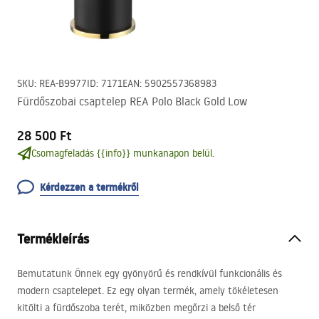
SKU
:
REA-B9977
ID
:
7171
EAN
:
5902557368983
Fürdőszobai csaptelep REA Polo Black Gold Low
28 500 Ft
Csomagfeladás {{info}} munkanapon belül.
Kérdezzen a termékről
Termékleírás
Bemutatunk Önnek egy gyönyörű és rendkívül funkcionális és
modern csaptelepet. Ez egy olyan termék, amely tökéletesen
kitölti a fürdőszoba terét, miközben megőrzi a belső tér