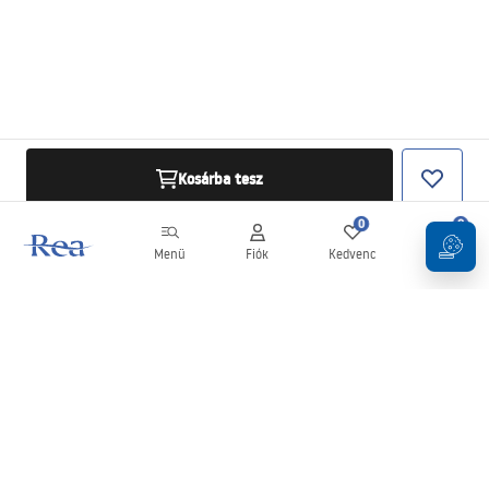
Kosárba tesz
0
0
Menü
Fiók
Kedvenc
Kosár
Hírlevél
Legyen naprakész az újdonságokkal és akciókkal!