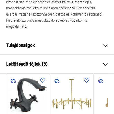
kifogástalan megjelenését és esztétikáját. A csaptelep a
mosdókagyló melletti munkalapra szerelhető. Egy speciális
gyártási fázisnak köszönhetően tartós és könnyen tisztítható.
Megfelelő szifonos mosdókagyló egyéb aukcióinkon is
megtalálható.
Tulajdonságok
Csaptelep típusa
mosdó
Letöltendő fájlok (3)
Felszerelés
Álló
Szín
Fekete , Fekete/Arany
Garanciális feltételek
Kifolyócső típusa
Fix
Warranty_Terms_and_Conditions_Faucets_-_5.pdf
Anyag
Sárgaréz
Kifolyó tartomány
100
mm
Összeszerelési útmutató
Magasság
150
mm
faucet.pdf