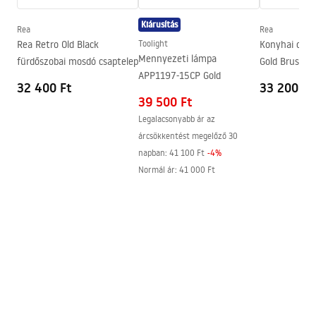
Bevonási technológia
PVD, Galvanizálás
Kiárusítás
Csatlakozás átmérője
3/8 col
Rea
Rea
Biztonsági információk
Rea Retro Old Black
Toolight
Konyhai csap
Garancia
5 Év
Safety_Information_Faucets.pdf
Mennyezeti lámpa
fürdőszobai mosdó csaptelep
Gold Brush
APP1197-15CP Gold
32 400 Ft
33 200 Ft
39 500 Ft
Legalacsonyabb ár az
árcsökkentést megelőző 30
napban:
41 100 Ft
-
4
%
Normál ár
:
41 000 Ft