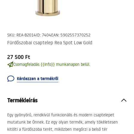
SKU
:
REA-B2014
ID
:
7404
EAN
:
5902557370252
Fürdőszobai csaptelep Rea Spot Low Gold
27 500 Ft
Csomagfeladás {{info}} munkanapon belül.
Kérdezzen a termékről
Termékleírás
Egy gyönyörű, rendkívül funkcionális és modern csaptelepet
mutatunk be Önnek. Ez egy olyan termék, amely tökéletesen
kitölti a fürdőszoba terét, miközben megőrzi a belső tér