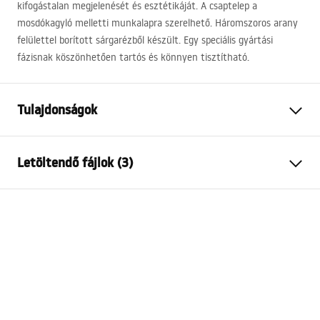
kifogástalan megjelenését és esztétikáját. A csaptelep a
mosdókagyló melletti munkalapra szerelhető. Háromszoros arany
felülettel borított sárgarézből készült. Egy speciális gyártási
fázisnak köszönhetően tartós és könnyen tisztítható.
Tulajdonságok
Csaptelep típusa
mosdó
Letöltendő fájlok (3)
Felszerelés
Álló
Szín
Arany
Garanciális feltételek
Kifolyócső típusa
Fix
Warranty_Terms_and_Conditions_Faucets_-_5.pdf
Anyag
Sárgaréz
Kifolyó tartomány
110
mm
Összeszerelési útmutató
Magasság
180
mm
faucet.pdf
Bevonási technológia
PVD