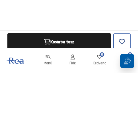
Kosárba tesz
0
0
Menü
Fiók
Kedvenc
Kosár
Hírlevél
Legyen naprakész az újdonságokkal és akciókkal!
Feliratkozás