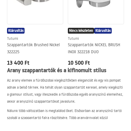
és könnyen tisztán tarthatók.
Gazdag választék
Kínálatunkban különböző anyagokból készült szappantartókat
kínálunk, széles formák és színek skálájában. A megfelelő
szappantartó kiválasztásakor nemcsak a gyakorlati előnyökre
Kiárusítás
Nincs készleten
Kiárusítás
ügyelünk, hanem a belső tér esztétikájára és összehangolására is.
Tutumi
Tutumi
Szappantartók Brushed Nickel
Szappantartók NICKEL BRUSH
322225
INOX 322218 DUO
13 400 Ft
10 500 Ft
Arany szappantartók és a kifinomult stílus
Az arany elemek a fürdőszobai kiegészítőkben eleganciát és egy kis pompat
adnak a belső térnek. Ha tehát olyan szappantartót keresel, amely kiegészíti
a glamour stílust, vagy illeszkedik a fürdőszoba egyéb aranyszínű elemeihez,
akkor aranyszínű szappantartókat javaslunk.
Nálunk több változatban is megtalálod őket. Elsősorban az aranyszínű tartó
szolgál a szappantartó falra rögzítésére. Több aranyárnyalat közül
választhatsz, ami megkönnyíti a többi fürdőszobai elemhez való illesztést.