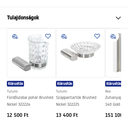
Tulajdonságok
Szín
Szálcsiszolt acél
Anyag
Edzett üveg, Fém
Felszerelés
Csavarozható
Szélesség
140
mm
Magasság
45
mm
Mélység
125
mm
Kiárusítás
Kiárusítás
Kiárusítás
Sorozat
Cristal
Tutumi
Tutumi
Rea
Garancia
24 Hónap
Fürdőszobai pohár Brushed
Szappantartók Brushed
Zuhanyajtó R
Nickel 322224
Nickel 322225
140 Gold
12 500 Ft
13 400 Ft
151 100 F