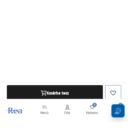
Kosárba tesz
0
0
Menü
Fiók
Kedvenc
Kosár