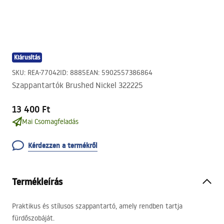
Kiárusítás
SKU
:
REA-77042
ID
:
8885
EAN
:
5902557386864
Szappantartók Brushed Nickel 322225
13 400 Ft
Mai Csomagfeladás
Kérdezzen a termékről
Termékleírás
Praktikus és stílusos szappantartó, amely rendben tartja
fürdőszobáját.