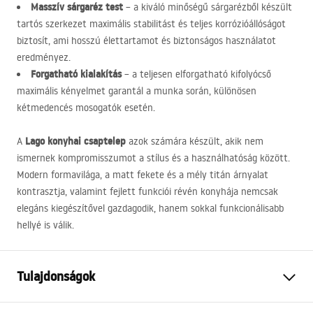
Masszív sárgaréz test
– a kiváló minőségű sárgarézből készült
tartós szerkezet maximális stabilitást és teljes korrózióállóságot
biztosít, ami hosszú élettartamot és biztonságos használatot
eredményez.
Forgatható kialakítás
– a teljesen elforgatható kifolyócső
maximális kényelmet garantál a munka során, különösen
kétmedencés mosogatók esetén.
Lago konyhai csaptelep
A
azok számára készült, akik nem
ismernek kompromisszumot a stílus és a használhatóság között.
Modern formavilága, a matt fekete és a mély titán árnyalat
kontrasztja, valamint fejlett funkciói révén konyhája nemcsak
elegáns kiegészítővel gazdagodik, hanem sokkal funkcionálisabb
hellyé is válik.
Tulajdonságok