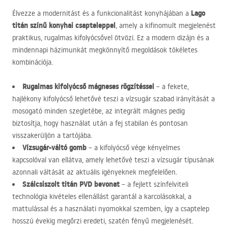
Lago
Élvezze a modernitást és a funkcionalitást konyhájában a
titán színű konyhai csapteleppel
, amely a kifinomult megjelenést
praktikus, rugalmas kifolyócsővel ötvözi. Ez a modern dizájn és a
mindennapi házimunkát megkönnyítő megoldások tökéletes
kombinációja.
Rugalmas kifolyócső mágneses rögzítéssel
– a fekete,
hajlékony kifolyócső lehetővé teszi a vízsugár szabad irányítását a
mosogató minden szegletébe, az integrált mágnes pedig
biztosítja, hogy használat után a fej stabilan és pontosan
visszakerüljön a tartójába.
Vízsugár-váltó gomb
– a kifolyócső vége kényelmes
kapcsolóval van ellátva, amely lehetővé teszi a vízsugár típusának
azonnali váltását az aktuális igényeknek megfelelően.
Szálcsiszolt titán
PVD
bevonat
– a fejlett színfelviteli
technológia kivételes ellenállást garantál a karcolásokkal, a
mattulással és a használati nyomokkal szemben, így a csaptelep
hosszú évekig megőrzi eredeti, szatén fényű megjelenését.