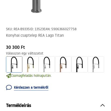
SKU
:
REA-B9335
ID
:
13523
EAN
:
5906366027758
Konyhai csaptelep REA Lago Titan
30 300 Ft
Válasszon egy változatot
Csomagfeladás holnapután.
Kérdezzen a termékről
Termékleírás