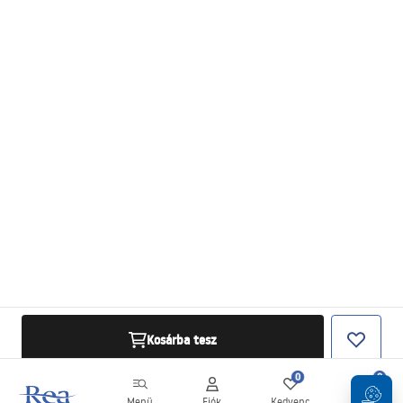
Kosárba tesz
0
0
Menü
Fiók
Kedvenc
Kosár