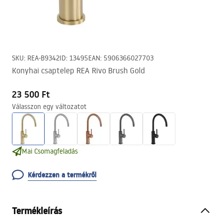
SKU
:
REA-B9342
ID
:
13495
EAN
:
5906366027703
Konyhai csaptelep REA Rivo Brush Gold
23 500 Ft
Válasszon egy változatot
Mai Csomagfeladás
Kérdezzen a termékről
Termékleírás