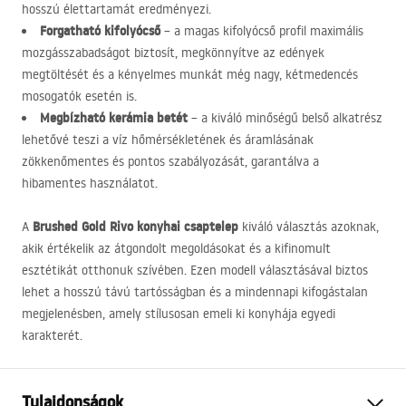
hosszú élettartamát eredményezi.
Forgatható kifolyócső
– a magas kifolyócső profil maximális
mozgásszabadságot biztosít, megkönnyítve az edények
megtöltését és a kényelmes munkát még nagy, kétmedencés
mosogatók esetén is.
Megbízható kerámia betét
– a kiváló minőségű belső alkatrész
lehetővé teszi a víz hőmérsékletének és áramlásának
zökkenőmentes és pontos szabályozását, garantálva a
hibamentes használatot.
Brushed Gold Rivo konyhai csaptelep
A
kiváló választás azoknak,
akik értékelik az átgondolt megoldásokat és a kifinomult
esztétikát otthonuk szívében. Ezen modell választásával biztos
lehet a hosszú távú tartósságban és a mindennapi kifogástalan
megjelenésben, amely stílusosan emeli ki konyhája egyedi
karakterét.
Tulajdonságok