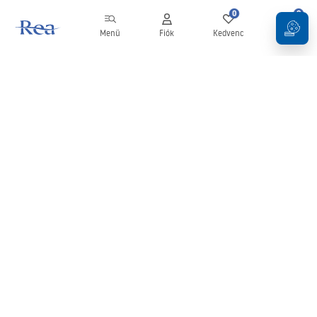
0
0
Menü
Fiók
Kedvenc
Kosár
Hírlevél
Legyen naprakész az újdonságokkal és akciókkal!
Feliratkozás
Adatai megadásával és megerősítésével hozzájárul a hírlevél
fogadásához az
Általános Szerződési Feltételekben
meghatározottak szerint.