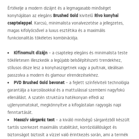
Értékelje a modern dizájnt és a legmagasabb minőséget
Brushed Gold
Rivo konyhai
konyhájában az elegáns
kivitelű
csapteleppel
. Karcsú, minimalista vonalvezetése a jellegzetes,
magas kifolyócsővel a luxus esztétika és a maximális
funkcionalitás tökéletes kombinációja.
Kifinomult dizájn
– a csaptelep elegáns és minimalista teste
tökéletesen illeszkedik a legújabb belsőépítészeti trendekhez,
stílusos dísze lesz a konyhaszigetnek vagy a pultnak, ideálisan
passzolva a modern és glamour elrendezésekhez.
PVD
Brushed Gold bevonat
– a fejlett színfelviteli technológia
garantálja a karcolásokkal és a mattulással szembeni nagyfokú
ellenállást. A szatén struktúra hatékonyan elfedi az
ujjlenyomatokat, megkönnyítve a kifogástalan ragyogás napi
fenntartását.
Masszív sárgaréz test
– a kiváló minőségű sárgarézből készült
tartós szerkezet maximális stabilitást, korrózióállóságot és
biztonságot biztosít a vízzel való érintkezés során, ami a termék