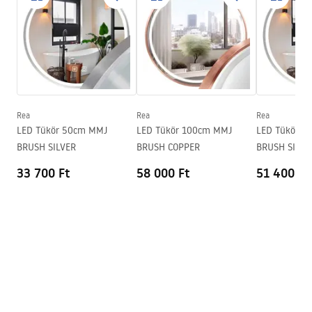
LED világítás
Igen
manual mirror led.pdf
Keret
Igen
A keret színe
Szálcsiszolt réz
A keret anyaga
Alumínium
Forma
Kerek
Páramentesítő
Igen
Rea
Rea
Rea
LED Tükör 50cm MMJ
LED Tükör 100cm MMJ
LED Tükör 
erő
12
W
BRUSH SILVER
BRUSH COPPER
BRUSH SILVE
Garancia
24 Hónap
33 700 Ft
58 000 Ft
51 400 Ft