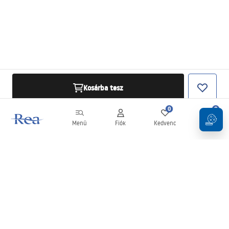
Kosárba tesz
0
0
Menü
Fiók
Kedvenc
Kosár
Hírlevél
Legyen naprakész az újdonságokkal és akciókkal!