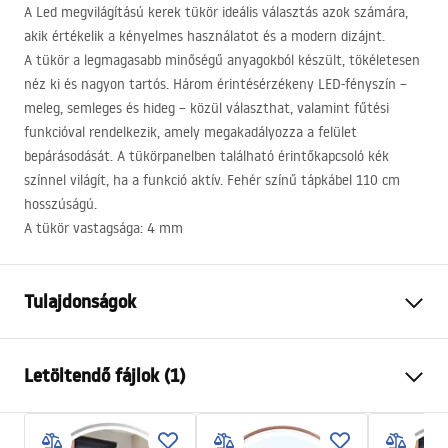
A Led megvilágítású kerek tükör ideális választás azok számára,
akik értékelik a kényelmes használatot és a modern dizájnt.
A tükör a legmagasabb minőségű anyagokból készült, tökéletesen
néz ki és nagyon tartós. Három érintésérzékeny
LED
-fényszín –
meleg, semleges és hideg – közül választhat, valamint fűtési
funkcióval rendelkezik, amely megakadályozza a felület
bepárásodását. A tükörpanelben található érintőkapcsoló kék
színnel világít, ha a funkció aktív. Fehér színű tápkábel 110 cm
hosszúságú.
A tükör vastagsága: 4 mm
Tulajdonságok
Magasság
500
mm
Letöltendő fájlok (1)
Szélesség
500
mm
Mélység
20
mm
manual mirror led