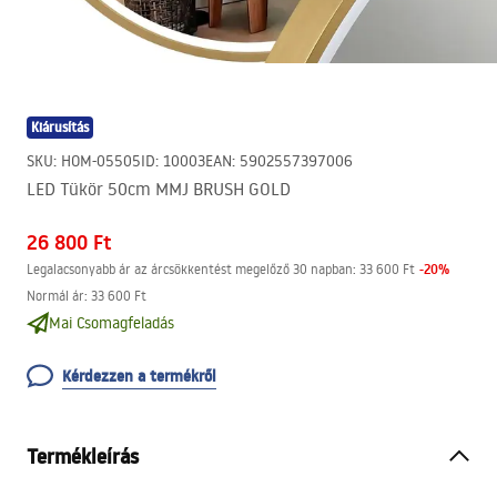
Kiárusítás
SKU
:
HOM-05505
ID
:
10003
EAN
:
5902557397006
LED Tükör 50cm MMJ BRUSH GOLD
26 800 Ft
-
20
%
Legalacsonyabb ár az árcsökkentést megelőző 30 napban:
33 600 Ft
Normál ár
:
33 600 Ft
Mai Csomagfeladás
Kérdezzen a termékről
Termékleírás