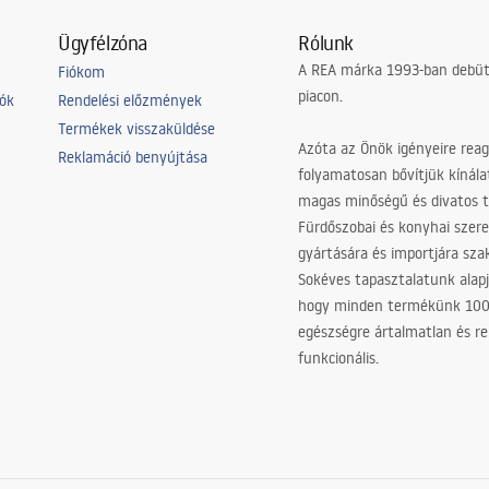
Ügyfélzóna
Rólunk
A REA márka 1993-ban debütá
Fiókom
piacon.
iók
Rendelési előzmények
Termékek visszaküldése
Azóta az Önök igényeire reag
Reklamáció benyújtása
folyamatosan bővítjük kínála
magas minőségű és divatos 
Fürdőszobai és konyhai szer
gyártására és importjára sz
Sokéves tapasztalatunk alapj
hogy minden termékünk 10
egészségre ártalmatlan és re
funkcionális.