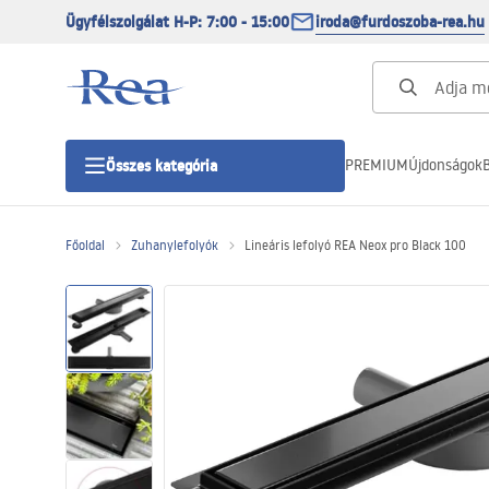
Ügyfélszolgálat H-P: 7:00 - 15:00
iroda@furdoszoba-rea.hu
PREMIUM
Újdonságok
B
Összes kategória
Főoldal
Zuhanylefolyók
Lineáris lefolyó REA Neox pro Black 100
Zuhanykabinok
Zuhanyajtó
Zuhanytálcák
Zuhanylefolyók