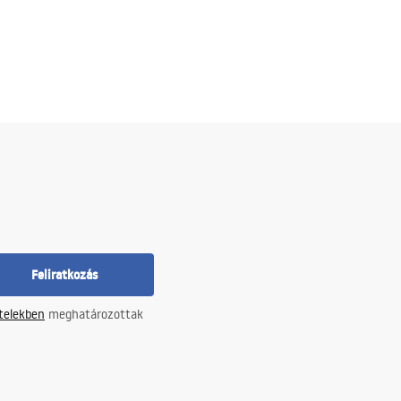
Feliratkozás
ételekben
meghatározottak