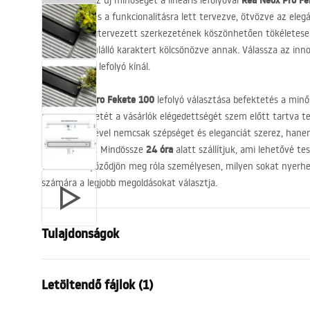
Rea Neox Pro Fe
Fedezze fel az új minőséget a lineáris lefolyóval
kényelemre és a funkcionalitásra lett tervezve, ötvözve az elegáns
Precízen megtervezett szerkezetének köszönhetően tökéletesen
térbe, egyedülálló karaktert kölcsönözve annak. Válassza az inno
Rea Neox Pro
lefolyó kínál.
Rea Neox Pro Fekete 100
A
lefolyó választása befektetés a min
minden részletét a vásárlók elégedettségét szem előtt tartva t
megrendelésével nemcsak szépséget és eleganciát szerez, hanem
24 óra
nyugalmat is. Mindössze
alatt szállítjuk, ami lehetővé t
vásárlást. Győződjön meg róla személyesen, milyen sokat nyerhe
számára a legjobb megoldásokat választja.
Tulajdonságok
A lefolyó típusa
Hagyomány
Letöltendő fájlok (1)
Szifon típusa
360 ° -ban 