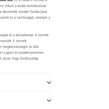
kete 100
. Ez a modern termék a
 stílust a kiváló kivitelezéssel.
 illeszkedik minden fürdőszobai
vációt és a tartósságot, amelyet a
őségbe és a kényelembe. A termék
ervezték. E termék
 megbízhatóságot és lelki
eszi a gyors és problémamentes
t azzal, hogy fürdőszobája
os
forgatható