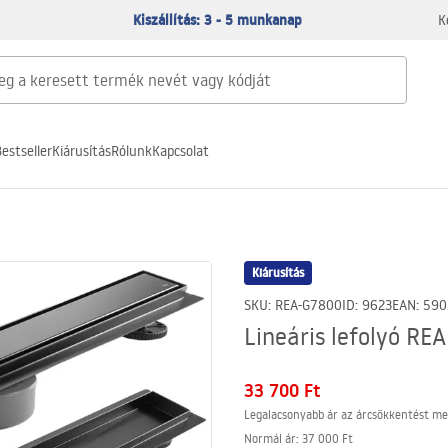
Kiszállítás: 3 - 5 munkanap
K
estseller
Kiárusítás
Rólunk
Kapcsolat
Kiárusítás
SKU
:
REA-G7800
ID
:
9623
EAN
:
590
Lineáris lefolyó RE
33 700 Ft
Legalacsonyabb ár az árcsökkentést me
Normál ár
:
37 000 Ft