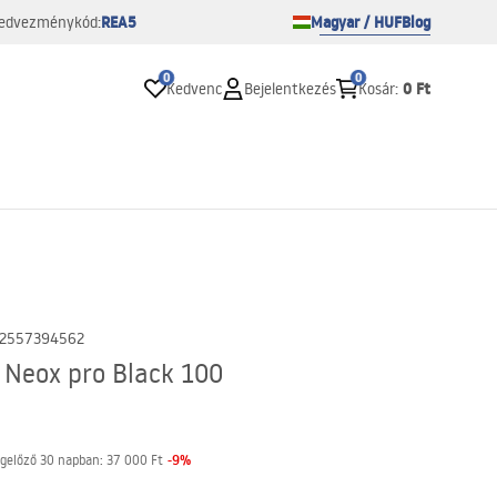
REA5
Magyar / HUF
Blog
edvezménykód:
0
0
0 Ft
Kedvenc
Bejelentkezés
Kosár
:
2557394562
A Neox pro Black 100
-
9
%
gelőző 30 napban:
37 000 Ft