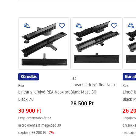
A lefolyó hossza (cm)
100
Telepítési utasítások
A lefolyó anyaga
AISI 304 ro
LINEAR-3.pdf
Szín
Fekete
Borítás típusa
Kétoldalas 
Áteresztőképesség
0,45 l/s
Bevonat
Nano Flex
Garancia
120 hónap a
egyéb alkat
Kiárusítás
Kiárus
Rea
Lineáris lefolyó Rea Neox
Rea
Rea
Lineáris lefolyó REA Neox pro
Black Matt 50
Lineári
Black 70
Black 
28 500 Ft
30 900 Ft
26 20
Legalacsonyabb ár az
Legalacs
árcsökkentést megelőző 30
árcsökk
napban:
33 200 Ft
-
7
%
napban: