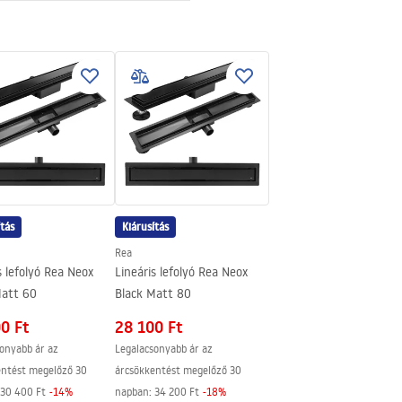
zsdamentes acél
2 az 1-ben
z acélszerkezetre, 24 hónap az
részekre
ítás
Kiárusítás
Rea
s lefolyó Rea Neox
Lineáris lefolyó Rea Neox
Matt 60
Black Matt 80
0 Ft
28 100 Ft
onyabb ár az
Legalacsonyabb ár az
entést megelőző 30
árcsökkentést megelőző 30
30 400 Ft
-
14
%
napban:
34 200 Ft
-
18
%