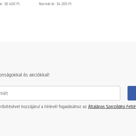
ár
:
30 400 Ft
Normál ár
:
34 200 Ft
nságokkal és akciókkal!
ősítésével hozzájárul a hírlevél fogadásához az
Általános Szerződési Felt