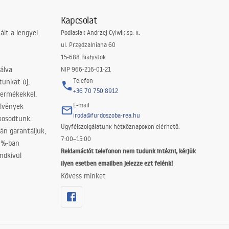
Kapcsolat
lt a lengyel
Podlasiak Andrzej Cylwik sp. k.
ul. Przędzalniana 60
15-688 Białystok
álva
NIP 966-216-01-21
Telefon
tunkat új,
+36 70 750 8912
termékekkel.
E-mail
elvények
iroda@furdoszoba-rea.hu
akosodtunk.
Ügyfélszolgálatunk hétköznapokon elérhető:
án garantáljuk,
7:00–15:00
0%-ban
Reklamációt telefonon nem tudunk intézni, kérjük
ndkívül
ilyen esetben emailben jelezze ezt felénk!
Kövess minket