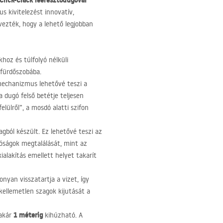
 Click-Clack leeresztődugóval
s kivitelezést innovatív,
vezték, hogy a lehető legjobban
khoz és túlfolyó nélküli
 fürdőszobába.
mechanizmus lehetővé teszi a
a dugó felső betétje teljesen
elülről”, a mosdó alatti szifon
agból készült. Ez lehetővé teszi az
róságok megtalálását, mint az
ialakítás emellett helyet takarít
onyan visszatartja a vizet, így
ellemetlen szagok kijutását a
1 méterig
 akár
kihúzható. A