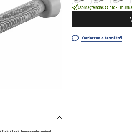
Csomagfeladás {{info}} munka
Kérdezzen a termékről