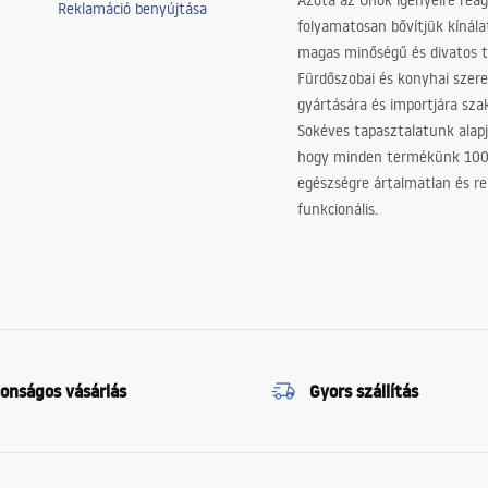
Azóta az Önök igényeire reag
Reklamáció benyújtása
folyamatosan bővítjük kínála
magas minőségű és divatos 
Fürdőszobai és konyhai szer
gyártására és importjára sz
Sokéves tapasztalatunk alapj
hogy minden termékünk 10
egészségre ártalmatlan és re
funkcionális.
tonságos vásárlás
Gyors szállítás