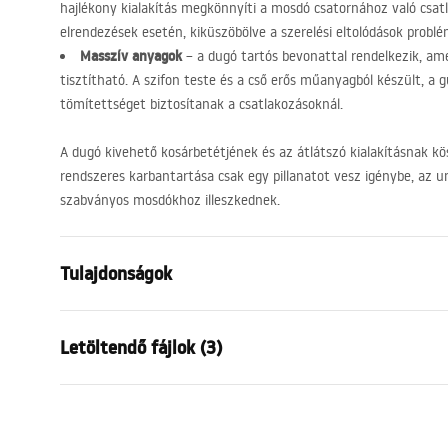
hajlékony kialakítás megkönnyíti a mosdó csatornához való csat
elrendezések esetén, kiküszöbölve a szerelési eltolódások problé
Masszív anyagok
– a dugó tartós bevonattal rendelkezik, ame
tisztítható. A szifon teste és a cső erős műanyagból készült, a 
tömítettséget biztosítanak a csatlakozásoknál.
A dugó kivehető kosárbetétjének és az átlátszó kialakításnak 
rendszeres karbantartása csak egy pillanatot vesz igénybe, az un
szabványos mosdókhoz illeszkednek.
Tulajdonságok
Leeresztő típusa
túlfolyó lyu
Letöltendő fájlok (3)
Anyag
rozsdamente
Szín
Arany
Garanciális feltételek
Bizto
Garancia
24 Hónap
Warranty_Terms_and_Conditions_
Warra