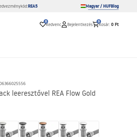
REA5
Magyar / HUF
Blog
edvezménykód:
0
0
0 Ft
Kedvenc
Bejelentkezés
Kosár
:
06366025556
lack leeresztővel REA Flow Gold