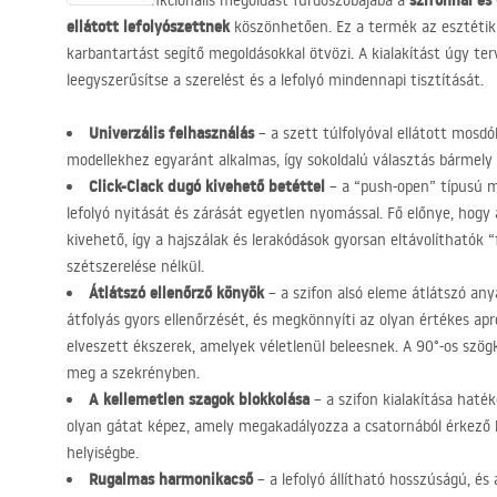
szifonnal és
Válasszon funkcionális megoldást fürdőszobájába a
ellátott lefolyószettnek
köszönhetően. Ez a termék az esztétiku
karbantartást segítő megoldásokkal ötvözi. A kialakítást úgy ter
leegyszerűsítse a szerelést és a lefolyó mindennapi tisztítását.
Univerzális felhasználás
– a szett túlfolyóval ellátott mosdó
modellekhez egyaránt alkalmas, így sokoldalú választás bármely
Click-Clack dugó kivehető betéttel
– a “push-open” típusú 
lefolyó nyitását és zárását egyetlen nyomással. Fő előnye, hogy 
kivehető, így a hajszálak és lerakódások gyorsan eltávolíthatók “f
szétszerelése nélkül.
Átlátszó ellenőrző könyök
– a szifon alsó eleme átlátszó any
átfolyás gyors ellenőrzését, és megkönnyíti az olyan értékes ap
elveszett ékszerek, amelyek véletlenül beleesnek. A 90°-os szögk
meg a szekrényben.
A kellemetlen szagok blokkolása
– a szifon kialakítása haték
olyan gátat képez, amely megakadályozza a csatornából érkező k
helyiségbe.
Rugalmas harmonikacső
– a lefolyó állítható hosszúságú, és