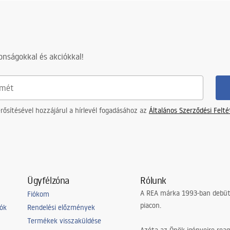
and_Siphons.pdf
nságokkal és akciókkal!
ősítésével hozzájárul a hírlevél fogadásához az
Általános Szerződési Felt
Ügyfélzóna
Rólunk
A REA márka 1993-ban debütá
Fiókom
piacon.
iók
Rendelési előzmények
Termékek visszaküldése