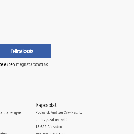
Feliratkozás
ételekben
meghatározottak
Kapcsolat
lt a lengyel
Podlasiak Andrzej Cylwik sp. k.
ul. Przędzalniana 60
15-688 Białystok
NIP 966-216-01-21