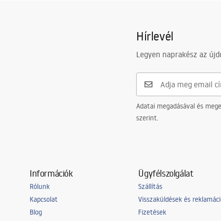
Kivitel
fényes
Siphons_-_24.pdf
Plugs_
Bevonási technológia
PVD
Hírlevél
A mosdókagyló átmérője:
45
mm
Instrukcja montażu
A lefolyó átmérője
45 mm
Instrukcja_nowy_syfon_FLOW.pdf
Legyen naprakész az újdo
Adatai megadásával és meger
szerint.
Információk
Ügyfélszolgálat
Rólunk
Szállítás
Kapcsolat
Visszaküldések és reklamác
Blog
Fizetések