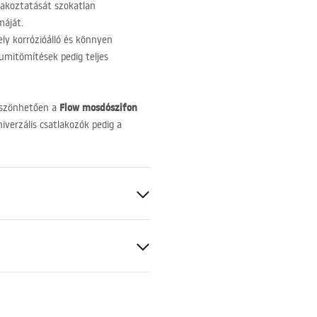
lakoztatását szokatlan
máját.
ly korrózióálló és könnyen
gumitömítések pedig teljes
Flow mosdószifon
köszönhetően a
iverzális csatlakozók pedig a
kkal, túlfolyó lyuk nélkül
s acél, ABS
nsági információk
nty_Terms_and_Conditions_