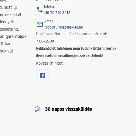
álva
Telefon
tunkat új,
+36 70 750 8912
termékekkel.
E-mail
elvények
iroda@furdoszoba-rea.hu
akosodtunk.
Ügyfélszolgálatunk hétköznapokon elérhető:
án garantáljuk,
7:00–15:00
0%-ban
Reklamációt telefonon nem tudunk intézni, kérjük
ndkívül
ilyen esetben emailben jelezze ezt felénk!
Kövess minket
30 napos visszaküldés