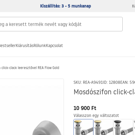
Kiszállítás: 3 - 5 munkanap
K
estseller
Kiárusítás
Rólunk
Kapcsolat
click-clack leeresztővel REA Flow Gold
SKU
:
REA-A9491
ID
:
12808
EAN
:
59
Mosdószifon click-c
10 900 Ft
Válasszon egy változatot