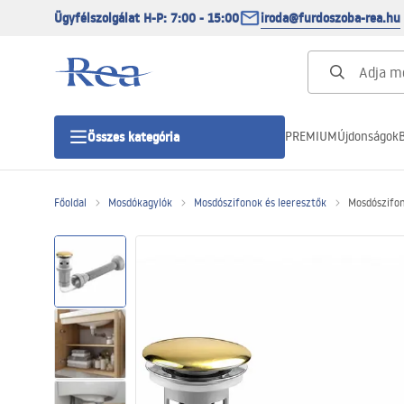
Ügyfélszolgálat H-P: 7:00 - 15:00
iroda@furdoszoba-rea.hu
PREMIUM
Újdonságok
B
Összes kategória
Főoldal
Mosdókagylók
Mosdószifonok és leeresztők
Mosdószifon 
Zuhanykabinok
Zuhanyajtó
Zuhanytálcák
Zuhanylefolyók