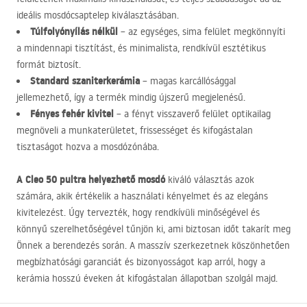
ideális mosdócsaptelep kiválasztásában.
Túlfolyónyílás nélkül
– az egységes, sima felület megkönnyíti
a mindennapi tisztítást, és minimalista, rendkívül esztétikus
formát biztosít.
Standard szaniterkerámia
– magas karcállósággal
jellemezhető, így a termék mindig újszerű megjelenésű.
Fényes fehér kivitel
– a fényt visszaverő felület optikailag
megnöveli a munkaterületet, frissességet és kifogástalan
tisztaságot hozva a mosdózónába.
A Cleo 50 pultra helyezhető mosdó
kiváló választás azok
számára, akik értékelik a használati kényelmet és az elegáns
kivitelezést. Úgy tervezték, hogy rendkívüli minőségével és
könnyű szerelhetőségével tűnjön ki, ami biztosan időt takarít meg
Önnek a berendezés során. A masszív szerkezetnek köszönhetően
megbízhatósági garanciát és bizonyosságot kap arról, hogy a
kerámia hosszú éveken át kifogástalan állapotban szolgál majd.