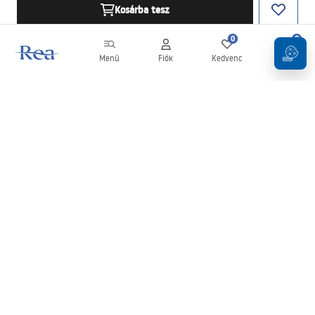
Kosárba tesz
0
0
Menü
Fiók
Kedvenc
Kosár
Hírlevél
Legyen naprakész az újdonságokkal és akciókkal!
Feliratkozás
Adatai megadásával és megerősítésével hozzájárul a hírlevél
fogadásához az
Általános Szerződési Feltételekben
meghatározottak szerint.