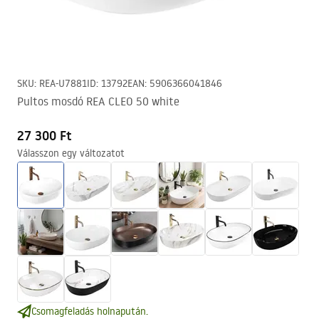
SKU
:
REA-U7881
ID
:
13792
EAN
:
5906366041846
Pultos mosdó REA CLEO 50 white
27 300 Ft
Válasszon egy változatot
Csomagfeladás holnapután.