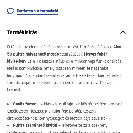
Kérdezzen a termékről
Termékleírás
Cleo
Értékelje az eleganciát és a modernitást fürdőszobájában a
50 pultra helyezhető mosdó
fényes fehér
segítségével,
kivitelben
. Ez a klasszikus stílus és a mindennapi funkcionalitás
ideális kombinációja, amely biztosan minden felhasználót
lenyűgöz. A standard szaniterkerámia tökéletesen kiemeli belső
tere dizájnját, miközben hosszú éveken át tartó tartósságot
biztosít.
Ovális forma
– a klasszikus dizájnnak köszönhetően a mosdó
tökéletesen illeszkedik a különféle belsőépítészeti
elrendezésekhez, könnyedséget és időtlen bájt adva nekik.
Pultra szerelhető kivitel
– lehetővé teszi a szekrény
felületének maximális kihasználását, és teljes szabadságot ad az