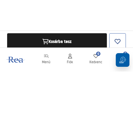
Kosárba tesz
0
0
Menü
Fiók
Kedvenc
Kosár
Hírlevél
Legyen naprakész az újdonságokkal és akciókkal!