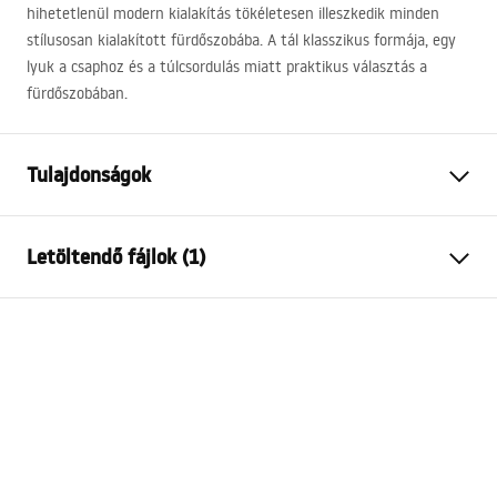
hihetetlenül modern kialakítás tökéletesen illeszkedik minden
stílusosan kialakított fürdőszobába. A tál klasszikus formája, egy
lyuk a csaphoz és a túlcsordulás miatt praktikus választás a
fürdőszobában.
Tulajdonságok
Felszerelés
Szabadon álló
Letöltendő fájlok (1)
Anyag
Kerámia
Szín
Fehér
Garanciális feltételek
Kivitel
Fényes
Warranty_Terms_and_Conditions_Basins_-_5.pdf
Hosszúság
400
mm
Szélesség
400
mm
Magasság
850
mm
Mélység
145
mm