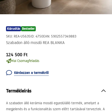
Kiárusítás
Bestseller
SKU
:
REA-U5635
ID
:
4750
EAN
:
5902557349883
Szabadon álló mosdó REA BLANKA
124 500 Ft
Mai Csomagfeladás
Kérdezzen a termékről
Termékleírás
A szabadon álló kerámia mosdó egyedülálló termék, amelyet a
megjelenés és a funkcionalitás szem előtt tartásával terveztek. A