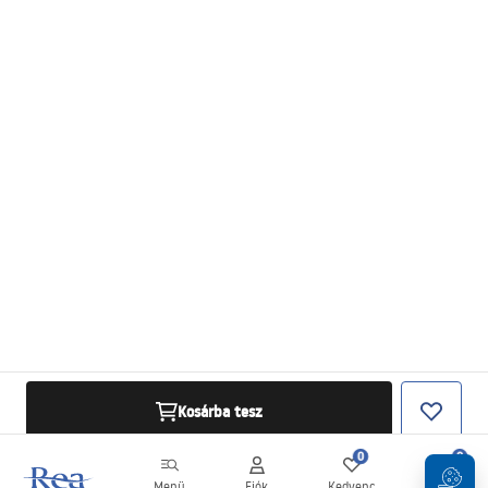
Kosárba tesz
0
0
Menü
Fiók
Kedvenc
Kosár