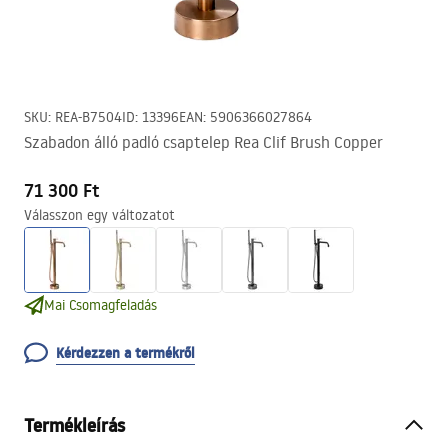
SKU
:
REA-B7504
ID
:
13396
EAN
:
5906366027864
Szabadon álló padló csaptelep Rea Clif Brush Copper
71 300 Ft
Válasszon egy változatot
Mai Csomagfeladás
Kérdezzen a termékről
Termékleírás