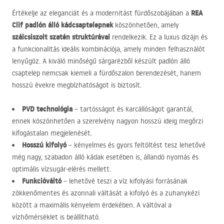
REA
Értékelje az eleganciát és a modernitást fürdőszobájában a
Clif padlón álló kádcsaptelepnek
köszönhetően, amely
szálcsiszolt szatén struktúrával
rendelkezik. Ez a luxus dizájn és
a funkcionalitás ideális kombinációja, amely minden felhasználót
lenyűgöz. A kiváló minőségű sárgarézből készült padlón álló
csaptelep nemcsak kiemeli a fürdőszalon berendezését, hanem
hosszú évekre megbízhatóságot is biztosít.
PVD
technológia
– tartósságot és karcállóságot garantál,
ennek köszönhetően a szerelvény nagyon hosszú ideig megőrzi
kifogástalan megjelenését.
Hosszú kifolyó
– kényelmes és gyors feltöltést tesz lehetővé
még nagy, szabadon álló kádak esetében is, állandó nyomás és
optimális vízsugár-elérés mellett.
Funkcióváltó
– lehetővé teszi a víz kifolyási forrásának
zökkenőmentes és azonnali váltását a kifolyó és a zuhanykézi
között a maximális kényelem érdekében. A váltóval a
vízhőmérséklet is beállítható.