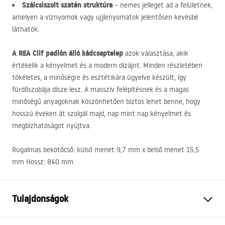
Szálcsiszolt szatén struktúra
– nemes jelleget ad a felületnek,
amelyen a víznyomok vagy ujjlenyomatok jelentősen kevésbé
láthatók.
A
REA
Clif padlón álló kádcsaptelep
azok választása, akik
értékelik a kényelmet és a modern dizájnt. Minden részletében
tökéletes, a minőségre és esztétikára ügyelve készült, így
fürdőszobája dísze lesz. A masszív felépítésnek és a magas
minőségű anyagoknak köszönhetően biztos lehet benne, hogy
hosszú éveken át szolgál majd, nap mint nap kényelmet és
megbízhatóságot nyújtva.
Rugalmas bekötőcső: külső menet 9,7 mm x belső menet 15,5
mm Hossz: 840 mm
Tulajdonságok