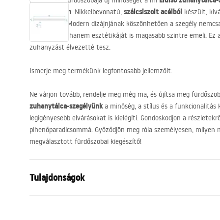
Elülső zuhanytálca
Fedezze fel fürdőszobája új minőségét a mi
hosszúságban
szálcsiszolt acélból
. Nikkelbevonatú,
készült, kivá
tartósságot. Modern dizájnjának köszönhetően a szegély nemcsak
belső térhez, hanem esztétikáját is magasabb szintre emeli. Ez
zuhanyzást élvezetté tesz.
Ismerje meg termékünk legfontosabb jellemzőit:
Ne várjon tovább, rendelje meg még ma, és újítsa meg fürdőszobá
zuhanytálca-szegélyünk
a minőség, a stílus és a funkcionalitás
legigényesebb elvárásokat is kielégíti. Gondoskodjon a részletekről
pihenőparadicsommá. Győződjön meg róla személyesen, milyen na
megválasztott fürdőszobai kiegészítő!
Tulajdonságok
Terméktípus
Szemközti s
Szín
Szálcsiszolt