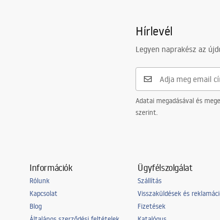
Hírlevél
Legyen naprakész az újdo
Adatai megadásával és meger
szerint.
Információk
Ügyfélszolgálat
Rólunk
Szállítás
Kapcsolat
Visszaküldések és reklamác
Blog
Fizetések
Általános szerződési feltételek
Katalógus