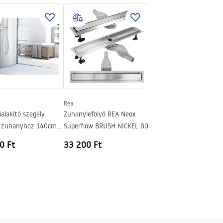
es acél
Rea
ialakító szegély
Zuhanylefolyó REA Neox
t zuhanyhoz 140cm
Superflow BRUSH NICKEL 80
ickel
0 Ft
33 200 Ft