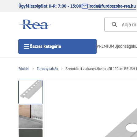
Ügyfélszolgálat H-P: 7:00 - 15:00
iroda@furdoszoba-rea.hu
PREMIUM
Újdonságok
B
Összes kategória
Főoldal
Zuhanytálcák
Szemközti zuhanytálca profil 120cm BRUSH 
Zuhanykabinok
Zuhanyajtó
Zuhanytálcák
Zuhanylefolyók