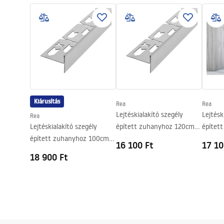
Anyag
Rozsdament
Hosszúság
1200
mm
Magasság
52
mm
Szélesség
12
mm
Acélvastagság
1
mm
Vágható
Igen
Kiárusítás
Rea
Rea
Garancia
24 Hónap
Lejtéskialakító szegély
Lejtésk
Rea
Lejtéskialakító szegély
épített zuhanyhoz 120cm
építet
épített zuhanyhoz 100cm
Brush nickel
Brush n
16 100 Ft
17 10
Brush nickel
18 900 Ft