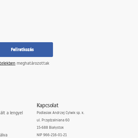
Feliratkozás
ételekben
meghatározottak
Kapcsolat
lt a lengyel
Podlasiak Andrzej Cylwik sp. k.
ul. Przędzalniana 60
15-688 Białystok
álva
NIP 966-216-01-21