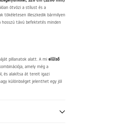
-szegélyünkkel, 120 cm (1200 mm)
lóan ötvözi a stílust és a
 tökéletesen illeszkedik bármilyen
 a hosszú távú befektetés minden
elülső
ját pillanatok alatt. A mi
 kombinációja, amely még a
, és alakítsa át tereit igazi
gy különbséget jelenthet egy jól
zegély
 acél