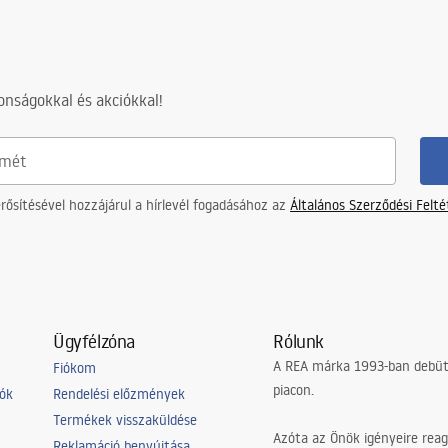
nságokkal és akciókkal!
ősítésével hozzájárul a hírlevél fogadásához az
Általános Szerződési Felt
Ügyfélzóna
Rólunk
A REA márka 1993-ban debütá
Fiókom
piacon.
iók
Rendelési előzmények
Termékek visszaküldése
Azóta az Önök igényeire reag
Reklamáció benyújtása