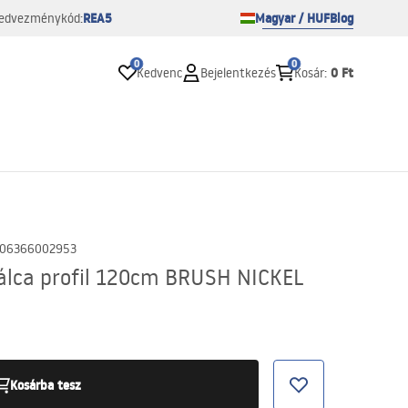
REA5
Magyar / HUF
Blog
edvezménykód:
0
0
0 Ft
Kedvenc
Bejelentkezés
Kosár
:
06366002953
álca profil 120cm BRUSH NICKEL
Kosárba tesz