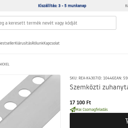
Kiszállítás: 3 - 5 munkanap
K
estseller
Kiárusítás
Rólunk
Kapcsolat
NICKEL
SKU
:
REA-K4307
ID
:
10446
EAN
:
59
Szemközti zuhanyt
17 100 Ft
Mai Csomagfeladás