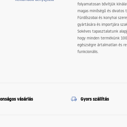
folyamatosan bővítjük kínála
magas minőségű és divatos 
Fürdőszobai és konyhai szer
gyártására és importjára sz
Sokéves tapasztalatunk alapj
hogy minden termékünk 10
egészségre ártalmatlan és re
funkcionális.
tonságos vásárlás
Gyors szállítás