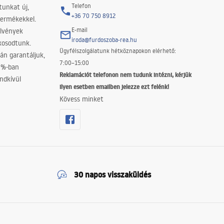
Telefon
tunkat új,
+36 70 750 8912
termékekkel.
E-mail
elvények
iroda@furdoszoba-rea.hu
akosodtunk.
Ügyfélszolgálatunk hétköznapokon elérhető:
án garantáljuk,
7:00–15:00
0%-ban
Reklamációt telefonon nem tudunk intézni, kérjük
ndkívül
ilyen esetben emailben jelezze ezt felénk!
Kövess minket
30 napos visszaküldés