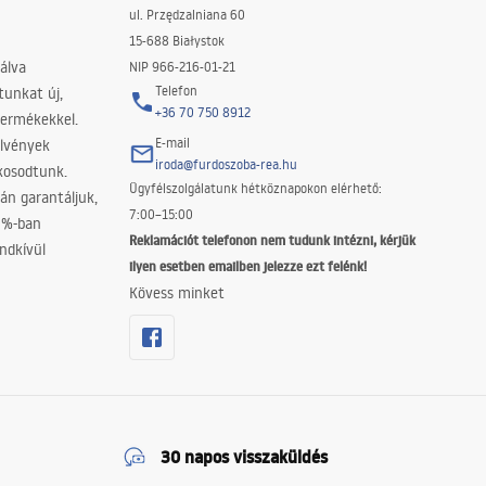
ul. Przędzalniana 60
15-688 Białystok
álva
NIP 966-216-01-21
Telefon
tunkat új,
+36 70 750 8912
termékekkel.
E-mail
elvények
iroda@furdoszoba-rea.hu
akosodtunk.
Ügyfélszolgálatunk hétköznapokon elérhető:
án garantáljuk,
7:00–15:00
0%-ban
Reklamációt telefonon nem tudunk intézni, kérjük
ndkívül
ilyen esetben emailben jelezze ezt felénk!
Kövess minket
30 napos visszaküldés