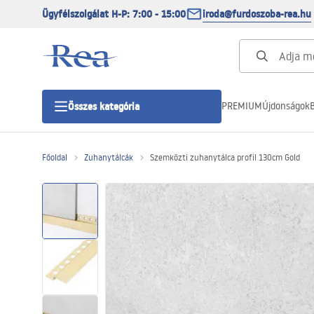
Ügyfélszolgálat H-P: 7:00 - 15:00
iroda@furdoszoba-rea.hu
PREMIUM
Újdonságok
B
Összes kategória
Főoldal
Zuhanytálcák
Szemközti zuhanytálca profil 130cm Gold
Zuhanykabinok
Zuhanyajtó
Zuhanytálcák
Zuhanylefolyók