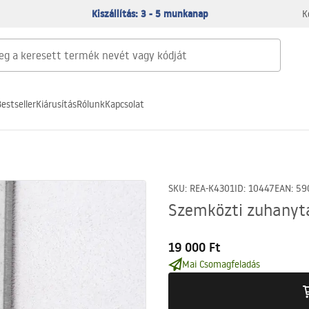
Kiszállítás: 3 - 5 munkanap
K
estseller
Kiárusítás
Rólunk
Kapcsolat
SKU
:
REA-K4301
ID
:
10447
EAN
:
59
Szemközti zuhanytá
19 000 Ft
Mai Csomagfeladás