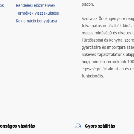
piacon.
iók
Rendelési előzmények
Termékek visszaküldése
Azóta az Önök igényeire reag
Reklamáció benyújtása
folyamatosan bővítjük kínála
magas minőségű és divatos 
Fürdőszobai és konyhai szer
gyártására és importjára sz
Sokéves tapasztalatunk alapj
hogy minden termékünk 10
egészségre ártalmatlan és re
funkcionális.
tonságos vásárlás
Gyors szállítás