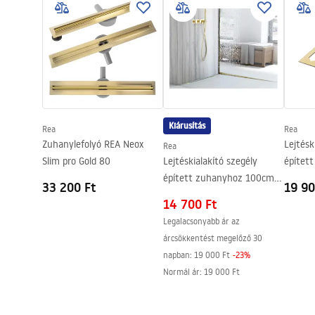
Anyag
Rozsdament
Hosszúság
1300
mm
Magasság
52
mm
Szélesség
12
mm
Acélvastagság
1
mm
Vágható
Igen
Kiárusítás
Rea
Rea
Garancia
24 Hónap
Zuhanylefolyó REA Neox
Lejtésk
Rea
Slim pro Gold 80
Lejtéskialakító szegély
építet
épített zuhanyhoz 100cm
Gold
33 200 Ft
19 90
Gold
14 700 Ft
Legalacsonyabb ár az
árcsökkentést megelőző 30
napban:
19 000 Ft
-
23
%
Normál ár
:
19 000 Ft