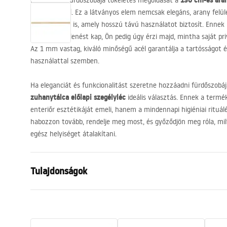
130 cm-es aran
Fedezze fel fürdőszobája tökéletes megoldását a
szegélyléccel
. Ez a látványos elem nemcsak elegáns, arany felü
kialakításával is, amely hosszú távú használatot biztosít. Enn
egyedi megjelenést kap, Ön pedig úgy érzi majd, mintha saját pri
Az 1 mm vastag, kiváló minőségű acél garantálja a tartósságot é
használattal szemben.
Ha eleganciát és funkcionalitást szeretne hozzáadni fürdőszobá
zuhanytálca előlapi szegélyléc
ideális választás. Ennek a term
enteriőr esztétikáját emeli, hanem a mindennapi higiéniai rituál
habozzon tovább, rendelje meg most, és győződjön meg róla, mil
egész helyiséget átalakítani.
Tulajdonságok
Terméktípus
Szemközti s
Szín
Arany