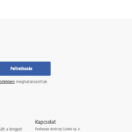
Feliratkozás
ételekben
meghatározottak
Kapcsolat
lt a lengyel
Podlasiak Andrzej Cylwik sp. k.