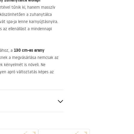
y zuhanytálca előlapi
letével tűnik ki, hanem masszív
ek köszönhetően a zuhanytálca
vát spa-ja lenne karnyújtásnyira.
s az ellenállást a mindennapi
130 cm-es arany
jához, a
éknek a megvásárlása nemcsak az
ék kényelmét is növeli. Ne
yen apró változtatás képes az
zegély