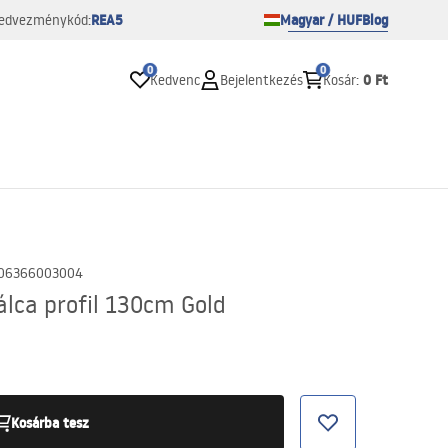
REA5
Magyar / HUF
Blog
edvezménykód:
0
0
0 Ft
Kedvenc
Bejelentkezés
Kosár
:
06366003004
lca profil 130cm Gold
Kosárba tesz