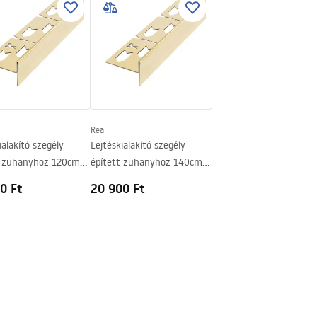
es acél
Rea
ialakító szegély
Lejtéskialakító szegély
t zuhanyhoz 120cm
épített zuhanyhoz 140cm
Gold
0 Ft
20 900 Ft