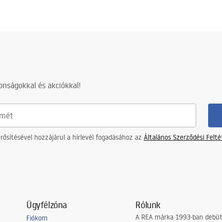
nságokkal és akciókkal!
ősítésével hozzájárul a hírlevél fogadásához az
Általános Szerződési Felt
Ügyfélzóna
Rólunk
A REA márka 1993-ban debütá
Fiókom