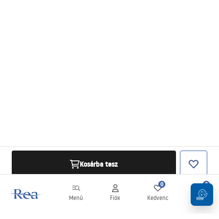
Kosárba tesz
0
0
Menü
Fiók
Kedvenc
Kosár