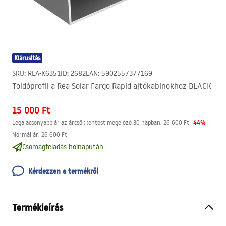
Kiárusítás
SKU
:
REA-K6351
ID
:
2682
EAN
:
5902557377169
Toldóprofil a Rea Solar Fargo Rapid ajtókabinokhoz BLACK
15 000 Ft
-
44
%
Legalacsonyabb ár az árcsökkentést megelőző 30 napban:
26 600 Ft
Normál ár
:
26 600 Ft
Csomagfeladás holnapután.
Kérdezzen a termékről
Termékleírás