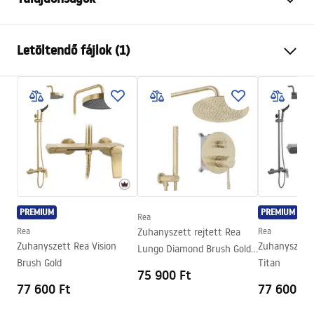
Magasság
35 mm
mm
Letöltendő fájlok (1)
Hossz
1950 mm
Szélesítés
25/35 mm
manual
Szélesség
25 mm
mm
manual.pdf
Garancia
24 Hónap
PREMIUM
PREMIUM
Rea
Rea
Zuhanyszett rejtett Rea
Rea
Zuhanyszett Rea Vision
Zuhanyszett 
Lungo Diamond Brush Gold
Brush Gold
Titan
+ BOX
75 900 Ft
77 600 Ft
77 600 Ft