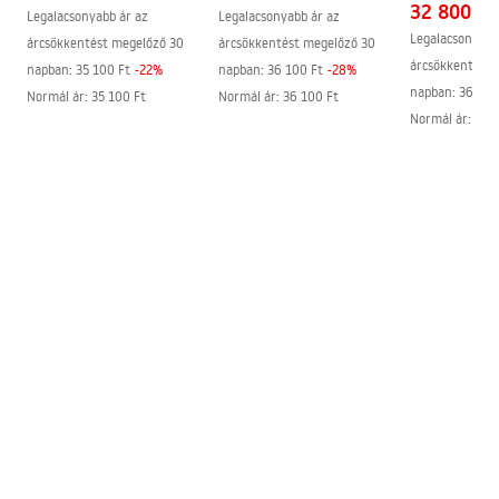
32 800 Ft
A profilok állítása
1490 -1510
Legalacsonyabb ár az
Legalacsonyabb ár az
Legalacsonyabb
árcsökkentést megelőző 30
árcsökkentést megelőző 30
Tömítékkészlet a csomagban
Igen
árcsökkentést 
napban:
35 100 Ft
-
22
%
napban:
36 100 Ft
-
28
%
Zuhanytálca nélkül is
Igen
napban:
36 100
Normál ár
:
35 100 Ft
Normál ár
:
36 100 Ft
felszerelhető
Normál ár
:
36 
Garancia
24 Hónap