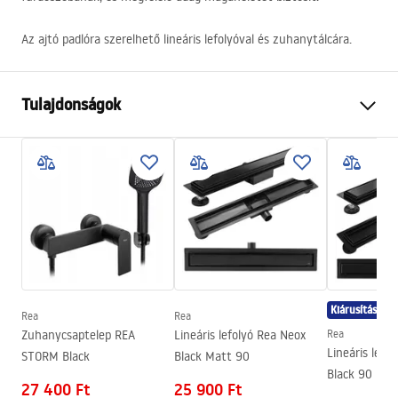
Az ajtó padlóra szerelhető lineáris lefolyóval és zuhanytálcára.
Tulajdonságok
Az ajtó nyitásának módja
Tolható
Az ajtó mérete
150
Az ajtó iránya
Univerzális
Üvegvastagság
6 mm
A zuhanyajtó magassága
195
cm
Profil anyaga
Alumínium
Kiárusítás
Rea
Rea
Tartó anyaga
Sárgaréz
Zuhanycsaptelep REA
Lineáris lefolyó Rea Neox
Rea
Easy Clean bevonat
igen
Lineáris lefo
STORM Black
Black Matt 90
Black 90
Profilok kivitele
fekete
27 400 Ft
25 900 Ft