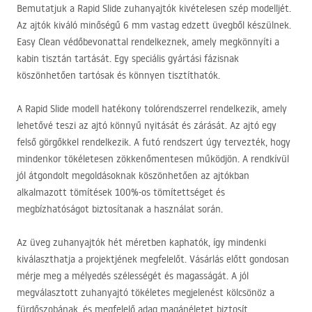
Bemutatjuk a Rapid Slide zuhanyajtók kivételesen szép modelljét.
Az ajtók kiváló minőségű 6 mm vastag edzett üvegből készülnek.
Easy Clean védőbevonattal rendelkeznek, amely megkönnyíti a
kabin tisztán tartását. Egy speciális gyártási fázisnak
köszönhetően tartósak és könnyen tisztíthatók.
A Rapid Slide modell hatékony tolórendszerrel rendelkezik, amely
lehetővé teszi az ajtó könnyű nyitását és zárását. Az ajtó egy
felső görgőkkel rendelkezik. A futó rendszert úgy tervezték, hogy
mindenkor tökéletesen zökkenőmentesen működjön. A rendkívül
jól átgondolt megoldásoknak köszönhetően az ajtókban
alkalmazott tömítések 100%-os tömítettséget és
megbízhatóságot biztosítanak a használat során.
Az üveg zuhanyajtók hét méretben kaphatók, így mindenki
kiválaszthatja a projektjének megfelelőt. Vásárlás előtt gondosan
mérje meg a mélyedés szélességét és magasságát. A jól
megválasztott zuhanyajtó tökéletes megjelenést kölcsönöz a
fürdőszobának, és megfelelő adag magánéletet biztosít.