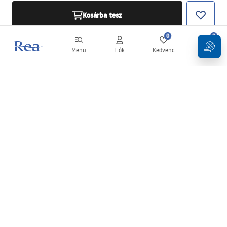
Kosárba tesz
0
0
Menü
Fiók
Kedvenc
Kosár
Hírlevél
Legyen naprakész az újdonságokkal és akciókkal!
Feliratkozás
Adatai megadásával és megerősítésével hozzájárul a hírlevél
fogadásához az
Általános Szerződési Feltételekben
meghatározottak szerint.