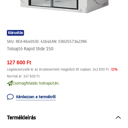
Kiárusítás
SKU
:
REA-K6405
ID
:
4164
EAN
:
5902557342396
Toloajtó Rapid Slide 150
127 600 Ft
-
11
%
Legalacsonyabb ár az árcsökkentést megelőző 30 napban:
142 600 Ft
Normál ár
:
147 600 Ft
Csomagfeladás holnapután.
Kérdezzen a termékről
Termékleírás