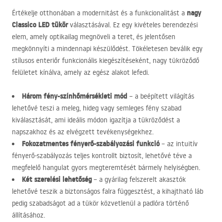
nagy
Értékelje otthonában a modernitást és a funkcionalitást a
Classico
LED
tükör
választásával. Ez egy kivételes berendezési
elem, amely optikailag megnöveli a teret, és jelentősen
megkönnyíti a mindennapi készülődést. Tökéletesen beválik egy
stílusos enteriőr funkcionális kiegészítéseként, nagy tükröződő
felületet kínálva, amely az egész alakot lefedi.
Három fény-színhőmérsékleti mód
– a beépített világítás
lehetővé teszi a meleg, hideg vagy semleges fény szabad
kiválasztását, ami ideális módon igazítja a tükröződést a
napszakhoz és az elvégzett tevékenységekhez.
Fokozatmentes fényerő-szabályozási funkció
– az intuitív
fényerő-szabályozás teljes kontrollt biztosít, lehetővé téve a
megfelelő hangulat gyors megteremtését bármely helyiségben.
Két szerelési lehetőség
– a gyárilag felszerelt akasztók
lehetővé teszik a biztonságos falra függesztést, a kihajtható láb
pedig szabadságot ad a tükör közvetlenül a padlóra történő
állításához.