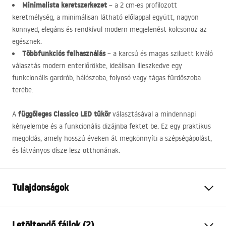
Minimalista keretszerkezet
– a 2 cm-es profilozott
keretmélység, a minimálisan látható előlappal együtt, nagyon
könnyed, elegáns és rendkívül modern megjelenést kölcsönöz az
egésznek.
Többfunkciós felhasználás
– a karcsú és magas sziluett kiváló
választás modern enteriőrökbe, ideálisan illeszkedve egy
funkcionális gardrób, hálószoba, folyosó vagy tágas fürdőszoba
terébe.
függőleges Classico
LED
tükör
A
választásával a mindennapi
kényelembe és a funkcionális dizájnba fektet be. Ez egy praktikus
megoldás, amely hosszú éveken át megkönnyíti a szépségápolást,
és látványos dísze lesz otthonának.
Tulajdonságok
Magasság
1700
mm
Letöltendő fájlok (2)