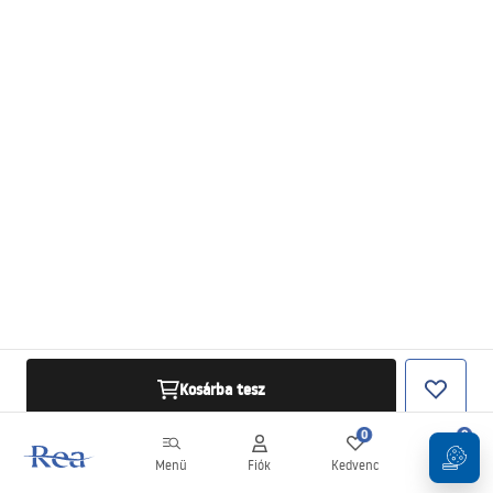
Kosárba tesz
0
0
Menü
Fiók
Kedvenc
Kosár