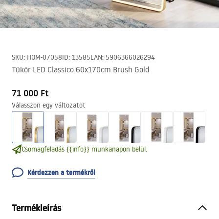
SKU
:
HOM-07058
ID
:
13585
EAN
:
5906366026294
Tükör LED Classico 60x170cm Brush Gold
71 000 Ft
Válasszon egy változatot
Csomagfeladás {{info}} munkanapon belül.
Kérdezzen a termékről
Termékleírás