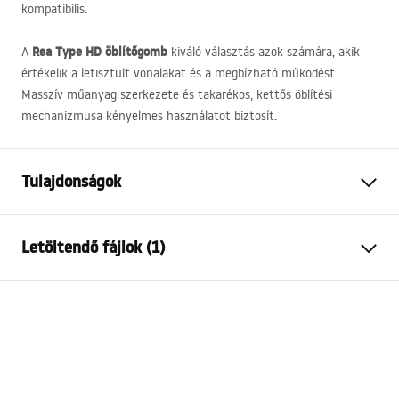
kompatibilis.
Rea Type HD öblítőgomb
A
kiváló választás azok számára, akik
értékelik a letisztult vonalakat és a megbízható működést.
Masszív műanyag szerkezete és takarékos, kettős öblítési
mechanizmusa kényelmes használatot biztosít.
Tulajdonságok
Szín
Titán
Letöltendő fájlok (1)
Anyag
Műanyag
Magasság
160
mm
Szerelési útmutató
Szélesség
245
mm
STELA___PODTYNKOWY_WC_K011A-Q.pdf
Mélység
35
mm
Kompatibilis falsík alatti
K011A-Q , Slim 024N
tartószerkezet WC-hez