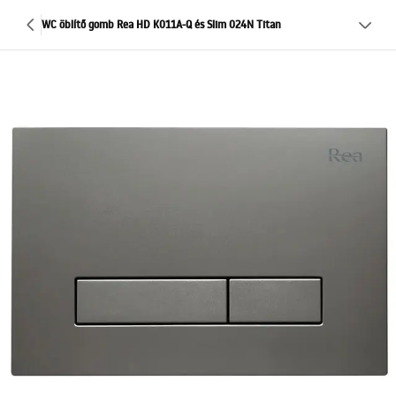
WC öblítő gomb Rea HD K011A-Q és Slim 024N Titan