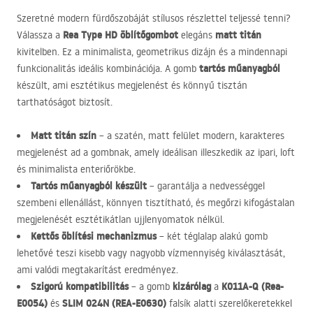
Szeretné modern fürdőszobáját stílusos részlettel teljessé tenni?
Rea Type HD öblítőgombot
matt titán
Válassza a
elegáns
kivitelben. Ez a minimalista, geometrikus dizájn és a mindennapi
tartós műanyagból
funkcionalitás ideális kombinációja. A gomb
készült, ami esztétikus megjelenést és könnyű tisztán
tarthatóságot biztosít.
Matt titán szín
– a szatén, matt felület modern, karakteres
megjelenést ad a gombnak, amely ideálisan illeszkedik az ipari, loft
és minimalista enteriőrökbe.
Tartós műanyagból készült
– garantálja a nedvességgel
szembeni ellenállást, könnyen tisztítható, és megőrzi kifogástalan
megjelenését esztétikátlan ujjlenyomatok nélkül.
Kettős öblítési mechanizmus
– két téglalap alakú gomb
lehetővé teszi kisebb vagy nagyobb vízmennyiség kiválasztását,
ami valódi megtakarítást eredményez.
Szigorú kompatibilitás
kizárólag
K011A-Q (Rea-
– a gomb
a
E0054)
SLIM
024N (
REA
-E0630)
és
falsík alatti szerelőkeretekkel