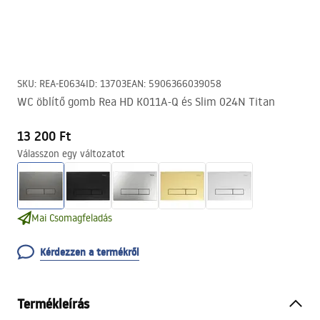
SKU
:
REA-E0634
ID
:
13703
EAN
:
5906366039058
WC öblítő gomb Rea HD K011A-Q és Slim 024N Titan
13 200 Ft
Válasszon egy változatot
Mai Csomagfeladás
Kérdezzen a termékről
Termékleírás