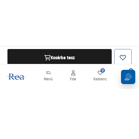
Kosárba tesz
0
0
Menü
Fiók
Kedvenc
Kosár
Hírlevél
Legyen naprakész az újdonságokkal és akciókkal!