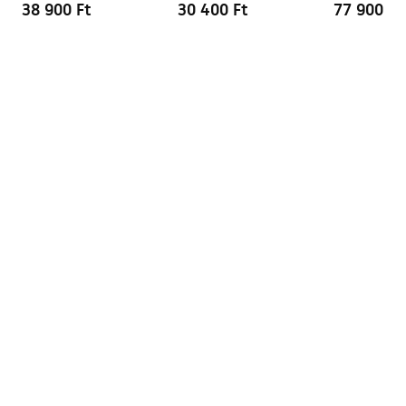
38 900 Ft
30 400 Ft
77 900 Ft
Easy Clean bevonat
Igen, az üveg egyik oldalán
Profilok kivitele
szálcsiszolt arany
A profilok állítása
2 cm
Tömítékkészlet a csomagban
Igen
Zuhanytálca nélkül is
Igen
felszerelhető
Garancia
24 Hónap