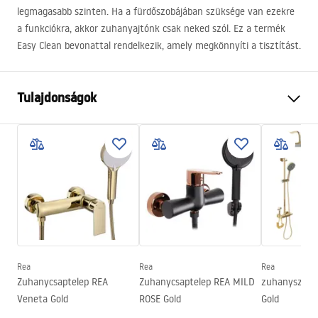
legmagasabb szinten. Ha a fürdőszobájában szüksége van ezekre
a funkciókra, akkor zuhanyajtónk csak neked szól. Ez a termék
Easy Clean bevonattal rendelkezik, amely megkönnyíti a tisztítást.
Tulajdonságok
Az ajtó nyitásának módja
Döntés
Az ajtó mérete
100
Az ajtó iránya
Univerzális
Üvegvastagság
6 mm
A zuhanyajtó magassága
200
cm
Bejárási szélesség
60 cm
Rea
Rea
Rea
Profil anyaga
Alumínium
Zuhanycsaptelep REA
Zuhanycsaptelep REA MILD
zuhanyszett
Tartó anyaga
Alumínium
Veneta Gold
ROSE Gold
Gold
Nyitás iránya
kifelé