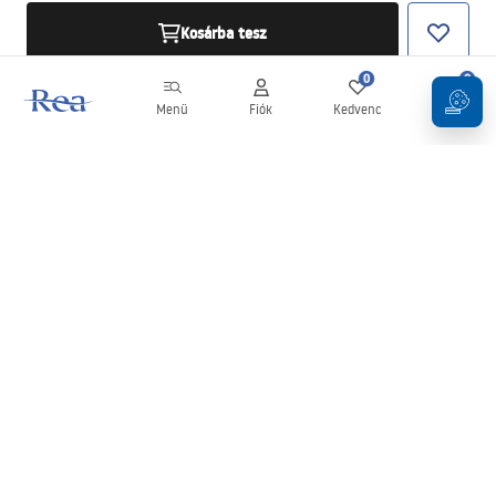
Kosárba tesz
0
0
Menü
Fiók
Kedvenc
Kosár
Hírlevél
Legyen naprakész az újdonságokkal és akciókkal!
Feliratkozás
Adatai megadásával és megerősítésével hozzájárul a hírlevél
fogadásához az
Általános Szerződési Feltételekben
meghatározottak szerint.