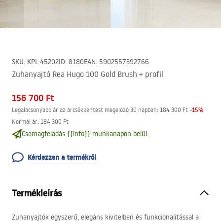
SKU
:
KPL-45202
ID
:
8180
EAN
:
5902557392766
Zuhanyajtó Rea Hugo 100 Gold Brush + profil
156 700 Ft
-
15
%
Legalacsonyabb ár az árcsökkentést megelőző 30 napban:
184 300 Ft
Normál ár
:
184 300 Ft
Csomagfeladás {{info}} munkanapon belül.
Kérdezzen a termékről
Termékleírás
Zuhanyajtók egyszerű, elegáns kivitelben és funkcionalitással a