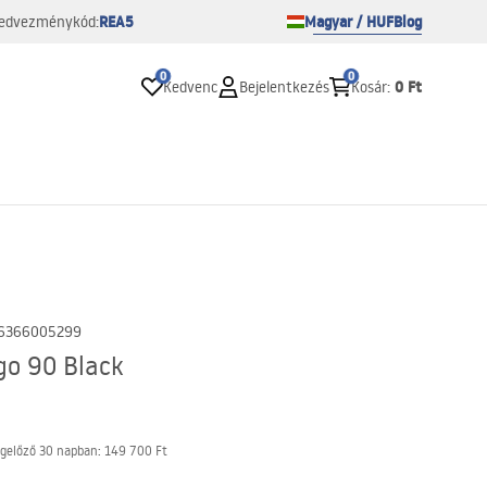
REA5
Magyar / HUF
Blog
edvezménykód:
0
0
0 Ft
Kedvenc
Bejelentkezés
Kosár
:
6366005299
go 90 Black
gelőző 30 napban:
149 700 Ft