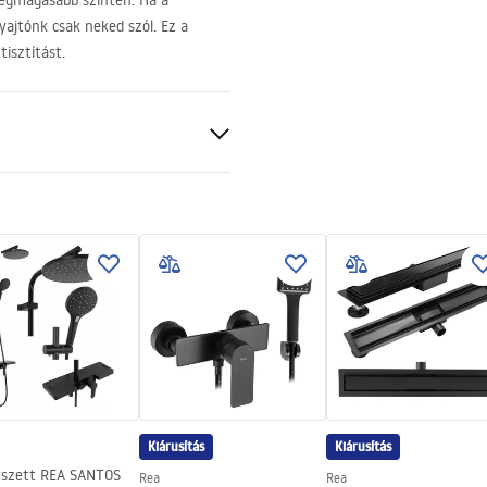
 legmagasabb szinten. Ha a
ajtónk csak neked szól. Ez a
isztítást.
Kiárusítás
Kiárusítás
szett REA SANTOS
Rea
Rea