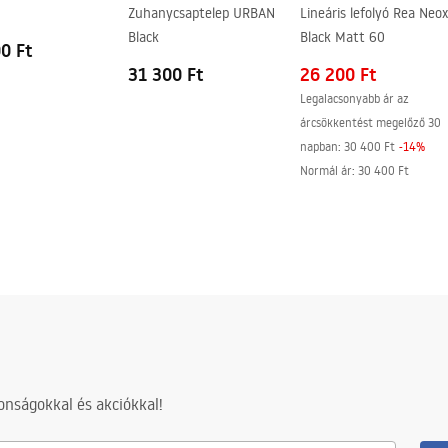
Zuhanycsaptelep URBAN
Lineáris lefolyó Rea Neox
g egyik oldalán
Black
Black Matt 60
0 Ft
31 300 Ft
26 200 Ft
Legalacsonyabb ár az
árcsökkentést megelőző 30
napban:
30 400 Ft
-
14
%
Normál ár
:
30 400 Ft
nságokkal és akciókkal!