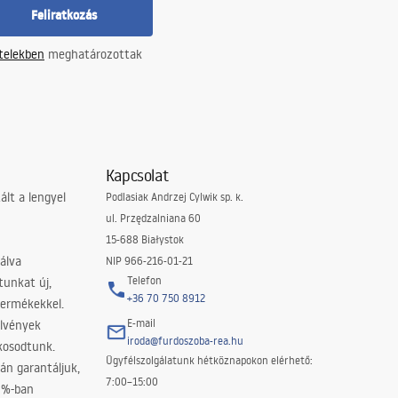
Feliratkozás
ételekben
meghatározottak
Kapcsolat
lt a lengyel
Podlasiak Andrzej Cylwik sp. k.
ul. Przędzalniana 60
15-688 Białystok
álva
NIP 966-216-01-21
Telefon
tunkat új,
+36 70 750 8912
termékekkel.
E-mail
elvények
iroda@furdoszoba-rea.hu
akosodtunk.
Ügyfélszolgálatunk hétköznapokon elérhető:
án garantáljuk,
7:00–15:00
0%-ban