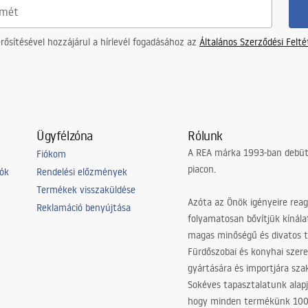
ősítésével hozzájárul a hírlevél fogadásához az
Általános Szerződési Felt
Ügyfélzóna
Rólunk
A REA márka 1993-ban debütá
Fiókom
piacon.
iók
Rendelési előzmények
Termékek visszaküldése
Azóta az Önök igényeire reag
Reklamáció benyújtása
folyamatosan bővítjük kínála
magas minőségű és divatos 
Fürdőszobai és konyhai szer
gyártására és importjára sz
Sokéves tapasztalatunk alapj
hogy minden termékünk 10