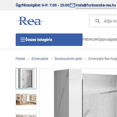
Ügyfélszolgálat H-P: 7:00 - 15:00
iroda@furdoszoba-rea.hu
PREMIUM
Újdonságok
B
Összes kategória
Főoldal
Zuhanyajtók
Összecsukható ajtók
Zuhanyajtó Rea Hugo
Zuhanykabinok
Zuhanyajtó
Zuhanytálcák
Zuhanylefolyók