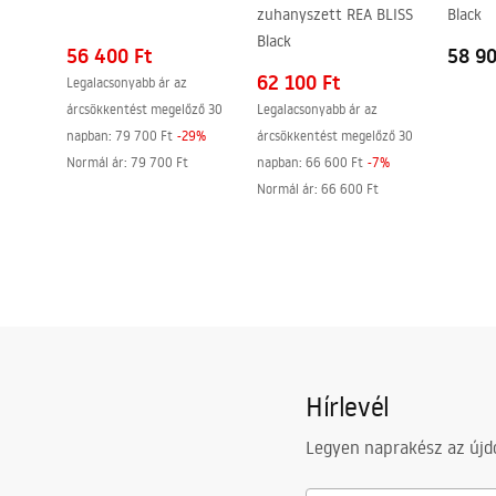
zuhanyszett REA BLISS
Black
Easy Clean bevonat
Igen, az üve
Black
Profilok kivitele
fekete
56 400 Ft
58 90
62 100 Ft
Legalacsonyabb ár az
A profilok állítása
2 cm
árcsökkentést megelőző 30
Legalacsonyabb ár az
Tömítékkészlet a csomagban
Igen
napban:
79 700 Ft
-
29
%
árcsökkentést megelőző 30
Zuhanytálca nélkül is felszerelhető
Igen
Normál ár
:
79 700 Ft
napban:
66 600 Ft
-
7
%
Normál ár
:
66 600 Ft
Garancia
24 Hónap
Hírlevél
Legyen naprakész az újdo