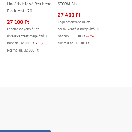
Lineáris lefolyó Rea Neox
STORM Black
Black Matt 70
27 400 Ft
27 100 Ft
Legalacsonyabb ár az
Legalacsonyabb ár az
árcsökkentést megelőző 30
árcsökkentést megelőző 30
napban:
35 100 Ft
-
22
%
napban:
32 300 Ft
-
16
%
Normál ár
:
35 100 Ft
Normál ár
:
32 300 Ft