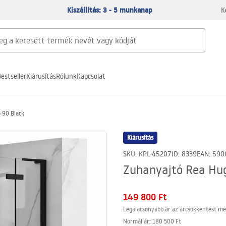
Kiszállítás: 3 - 5 munkanap
K
estseller
Kiárusítás
Rólunk
Kapcsolat
 90 Black
Kiárusítás
SKU
:
KPL-45207
ID
:
8339
EAN
:
590
Zuhanyajtó Rea Hu
149 800 Ft
Legalacsonyabb ár az árcsökkentést me
Normál ár
:
180 500 Ft