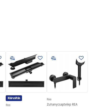
Kiárusítás
Rea
Zuhanycsaptelep REA
Rea