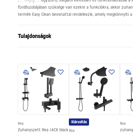
Zuhanyajtók egyszerű, elegáns kivitelben és funkcionalitással a
fürdőszobájában szüksége van ezekre a funkciókra, akkor zuhany
termék Easy Clean bevonattal rendelkezik, amely megkönnyíti a t
Tulajdonságok
Az ajtó nyitásának módja
Döntés
Az ajtó mérete
90
Az ajtó iránya
Univerzális
Üvegvastagság
6 mm
A zuhanyajtó magassága
200
cm
Bejárási szélesség
60 cm
Profil anyaga
Alumínium
Tartó anyaga
Alumínium
Kiárusítás
Rea
Rea
Nyitás iránya
kifelé
Zuhanyszett Rea JACK black
zuhany
Rea