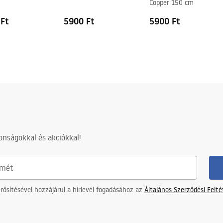
m
Copper 150 cm
 Ft
5900 Ft
5900 Ft
nságokkal és akciókkal!
ősítésével hozzájárul a hírlevél fogadásához az
Általános Szerződési Felt