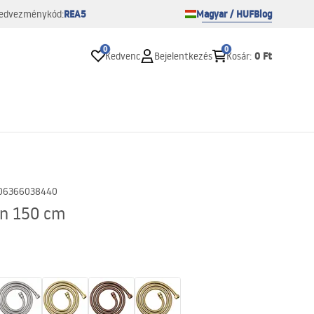
REA5
Magyar / HUF
Blog
edvezménykód:
0
0
0 Ft
Kedvenc
Bejelentkezés
Kosár
:
06366038440
an 150 cm