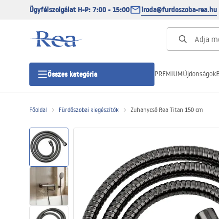
Ügyfélszolgálat H-P: 7:00 - 15:00
iroda@furdoszoba-rea.hu
PREMIUM
Újdonságok
B
Összes kategória
Főoldal
Fürdőszobai kiegészítők
Zuhanycső Rea Titan 150 cm
Zuhanykabinok
Zuhanyajtó
Zuhanytálcák
Zuhanylefolyók