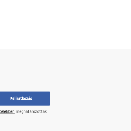
Feliratkozás
ételekben
meghatározottak