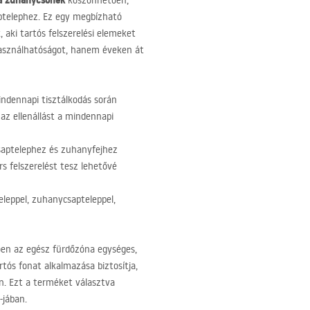
a zuhanycsőnek
köszönhetően,
ptelephez. Ez egy megbízható
 aki tartós felszerelési elemeket
használhatóságot, hanem éveken át
indennapi tisztálkodás során
 az ellenállást a mindennapi
 csaptelephez és zuhanyfejhez
s felszerelést tesz lehetővé
eleppel, zuhanycsapteleppel,
ően az egész fürdőzóna egységes,
rtós fonat alkalmazása biztosítja,
n. Ezt a terméket választva
-jában.