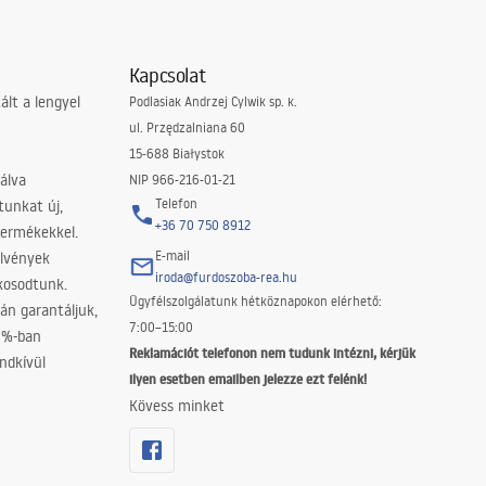
Kapcsolat
lt a lengyel
Podlasiak Andrzej Cylwik sp. k.
ul. Przędzalniana 60
15-688 Białystok
álva
NIP 966-216-01-21
Telefon
tunkat új,
+36 70 750 8912
termékekkel.
E-mail
elvények
iroda@furdoszoba-rea.hu
akosodtunk.
Ügyfélszolgálatunk hétköznapokon elérhető:
án garantáljuk,
7:00–15:00
0%-ban
Reklamációt telefonon nem tudunk intézni, kérjük
ndkívül
ilyen esetben emailben jelezze ezt felénk!
Kövess minket