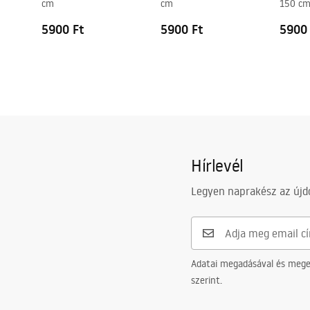
cm
cm
150 c
5900 Ft
5900 Ft
5900
Hírlevél
Legyen naprakész az újdo
Adatai megadásával és meger
szerint.