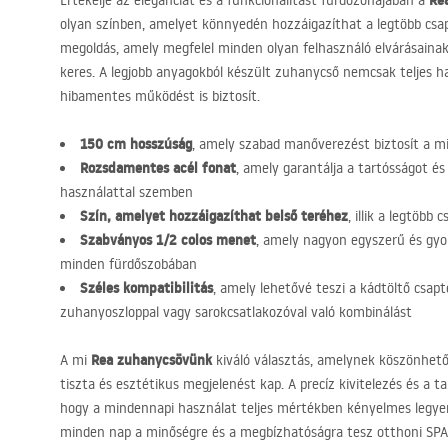
Re
Értékelje az eleganciát és a funkcionalitást fürdőzónájában a
olyan színben, amelyet könnyedén hozzáigazíthat a legtöbb csa
megoldás, amely megfelel minden olyan felhasználó elvárásainak,
keres. A legjobb anyagokból készült zuhanycső nemcsak teljes 
hibamentes működést is biztosít.
150 cm hosszúság
, amely szabad manőverezést biztosít a m
Rozsdamentes acél fonat
, amely garantálja a tartósságot és
használattal szemben
Szín, amelyet hozzáigazíthat belső teréhez
, illik a legtöbb
Szabványos 1/2 colos menet
, amely nagyon egyszerű és gyor
minden fürdőszobában
Széles kompatibilitás
, amely lehetővé teszi a kádtöltő csapt
zuhanyoszloppal vagy sarokcsatlakozóval való kombinálást
Rea zuhanycsövünk
A mi
kiváló választás, amelynek köszönhet
tiszta és esztétikus megjelenést kap. A precíz kivitelezés és a ta
hogy a mindennapi használat teljes mértékben kényelmes legye
minden nap a minőségre és a megbízhatóságra tesz otthoni
SPA