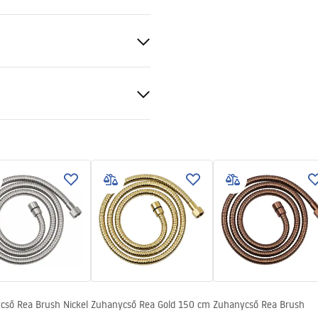
s acél, ABS
ciális feltételek
nty_Terms_and_Conditions_
ories_-_24.pdf
cső Rea Brush Nickel
Zuhanycső Rea Gold 150 cm
Zuhanycső Rea Brush