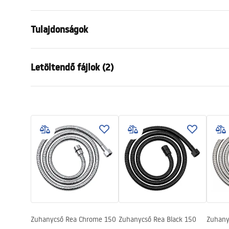
Tulajdonságok
Hossz (mm)
1500
mm
Letöltendő fájlok (2)
Garancia
24 Hónap
Anyag
rozsdamente
Biztonsági információk
Garan
Súly
1
kg
WARUNKI_BEZPIECZENSTWA_AKCE
Warra
termék kód
JS-016GG
SORIA_LAZIENKOWE.pdf
Access
Szín
Titán
Zuhanycső Rea Chrome 150
Zuhanycső Rea Black 150
Zuhany