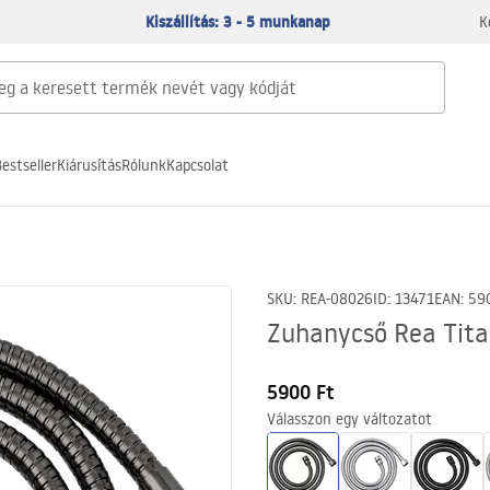
Kiszállítás: 3 - 5 munkanap
K
estseller
Kiárusítás
Rólunk
Kapcsolat
SKU
:
REA-08026
ID
:
13471
EAN
:
59
Zuhanycső Rea Tit
5900 Ft
Válasszon egy változatot