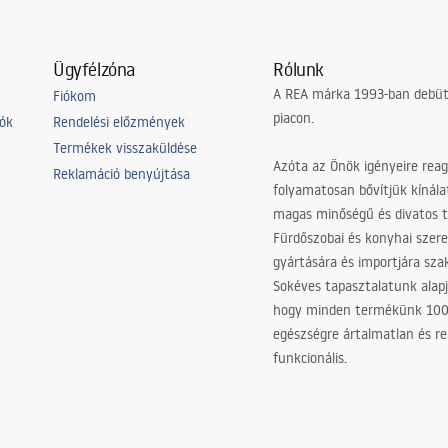
Ügyfélzóna
Rólunk
A REA márka 1993-ban debütá
Fiókom
piacon.
iók
Rendelési előzmények
Termékek visszaküldése
Azóta az Önök igényeire reag
Reklamáció benyújtása
folyamatosan bővítjük kínála
magas minőségű és divatos 
Fürdőszobai és konyhai szer
gyártására és importjára sz
Sokéves tapasztalatunk alapj
hogy minden termékünk 10
egészségre ártalmatlan és re
funkcionális.