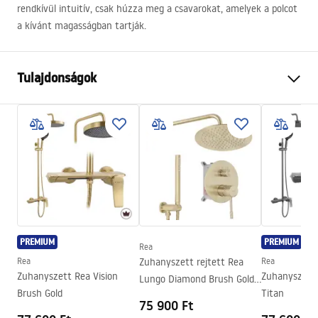
rendkívül intuitív, csak húzza meg a csavarokat, amelyek a polcot
a kívánt magasságban tartják.
Tulajdonságok
Méret (ajtó x fal)
100
Szín
Fekete
Kabin típusa
Walk-in
Az üveg színe
Átlátszó 8mm
Széria
Aero
Magasság
1950
mm
PREMIUM
PREMIUM
Rea
A kabin iránya
Univerzális
Rea
Zuhanyszett rejtett Rea
Rea
Garancia
24 Hónap
Zuhanyszett Rea Vision
Zuhanyszett 
Lungo Diamond Brush Gold
Brush Gold
Titan
+ BOX
75 900 Ft