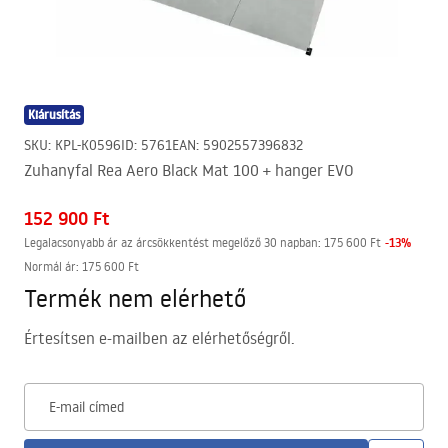
Kiárusítás
SKU
:
KPL-K0596
ID
:
5761
EAN
:
5902557396832
Zuhanyfal Rea Aero Black Mat 100 + hanger EVO
152 900 Ft
-
13
%
Legalacsonyabb ár az árcsökkentést megelőző 30 napban:
175 600 Ft
Normál ár
:
175 600 Ft
Termék nem elérhető
Értesítsen e-mailben az elérhetőségről.
E-mail címed