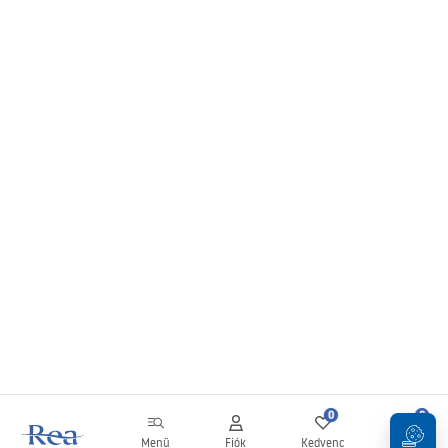
0
0
Menü
Fiók
Kedvenc
Kosár