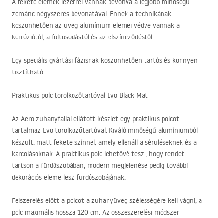
A fekete elemek lézerrel vannak bevonva a legjobb minőségű
zománc négyszeres bevonatával. Ennek a technikának
köszönhetően az üveg alumínium elemei védve vannak a
korróziótól, a foltosodástól és az elszíneződéstől.
Egy speciális gyártási fázisnak köszönhetően tartós és könnyen
tisztítható.
Praktikus polc törölközőtartóval Evo Black Mat
Az Aero zuhanyfallal ellátott készlet egy praktikus polcot
tartalmaz Evo törölközőtartóval. Kiváló minőségű alumíniumból
készült, matt fekete színnel, amely ellenáll a sérüléseknek és a
karcolásoknak. A praktikus polc lehetővé teszi, hogy rendet
tartson a fürdőszobában, modern megjelenése pedig további
dekorációs eleme lesz fürdőszobájának.
Felszerelés előtt a polcot a zuhanyüveg szélességére kell vágni, a
polc maximális hossza 120 cm. Az összeszerelési módszer