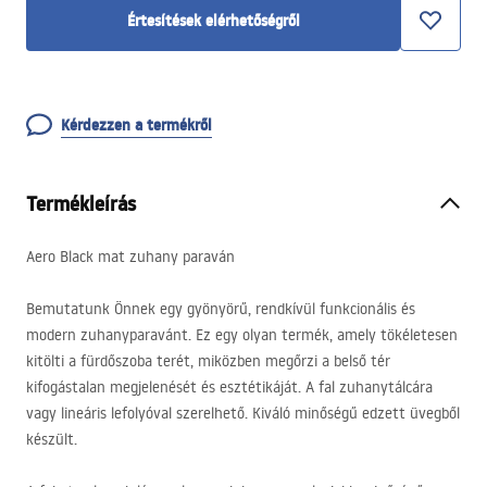
Értesítések elérhetőségről
Kérdezzen a termékről
Termékleírás
Aero Black mat zuhany paraván
Bemutatunk Önnek egy gyönyörű, rendkívül funkcionális és
modern zuhanyparavánt. Ez egy olyan termék, amely tökéletesen
kitölti a fürdőszoba terét, miközben megőrzi a belső tér
kifogástalan megjelenését és esztétikáját. A fal zuhanytálcára
vagy lineáris lefolyóval szerelhető. Kiváló minőségű edzett üvegből
készült.