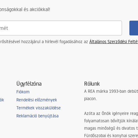
nságokkal és akciókkal!
ősítésével hozzájárul a hírlevél fogadásához az
Általános Szerződési Felt
Ügyfélzóna
Rólunk
A REA márka 1993-ban debütá
Fiókom
piacon.
iók
Rendelési előzmények
Termékek visszaküldése
Azóta az Önök igényeire reag
Reklamáció benyújtása
folyamatosan bővítjük kínála
magas minőségű és divatos 
Fürdőszobai és konyhai szer