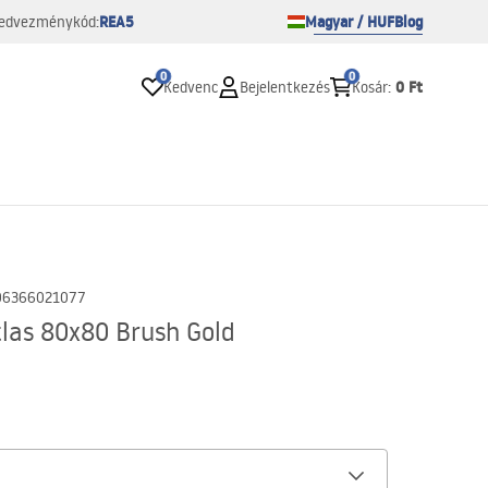
REA5
Magyar / HUF
Blog
edvezménykód:
0
0
0 Ft
Kedvenc
Bejelentkezés
Kosár
:
06366021077
las 80x80 Brush Gold