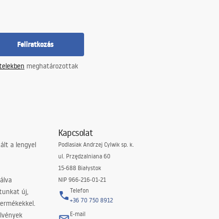
Feliratkozás
ételekben
meghatározottak
Kapcsolat
lt a lengyel
Podlasiak Andrzej Cylwik sp. k.
ul. Przędzalniana 60
15-688 Białystok
álva
NIP 966-216-01-21
Telefon
tunkat új,
+36 70 750 8912
termékekkel.
E-mail
elvények