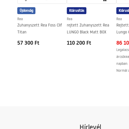
Garancia
24 Hónap
Újdonság
Kiárusítás
Kiárus
Easy Clean bevonat
Igen, az üve
Rea
Rea
Rea
Zuhanyszett Rea Foss Clif
rejtett Zuhanyszett Rea
Rejtet
Titan
LUNGO Black Matt BOX
Lungo 
57 300 Ft
110 200 Ft
86 10
Legalacs
árcsökk
napban:
Normál 
Hírlevél