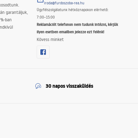
iroda@furdoszoba-rea.hu
akosodtunk.
Ügyfélszolgálatunk hétköznapokon elérhető:
án garantáljuk,
7:00–15:00
0%-ban
Reklamációt telefonon nem tudunk intézni, kérjük
ndkívül
ilyen esetben emailben jelezze ezt felénk!
Kövess minket
30 napos visszaküldés