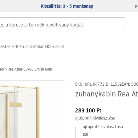
Kiszállítás: 3 - 5 munkanap
K
estseller
Kiárusítás
Rólunk
Kapcsolat
bin Rea Atlas 80x80 Brush Gold
SKU
:
KPL-K4772
ID
:
11532
EAN
:
59
zuhanykabin Rea At
283 100 Ft
ajtóprofil kiválasztása
ajtóprofil kiválasztása