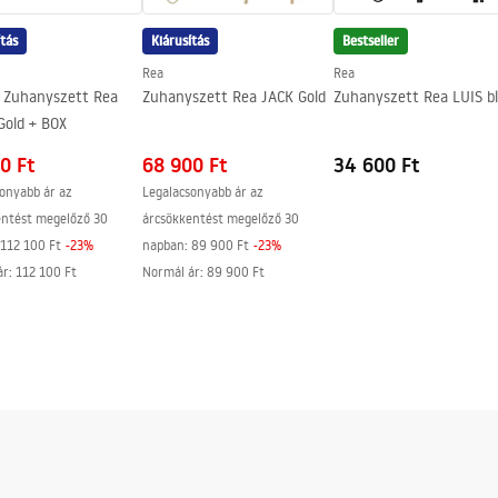
ítás
Kiárusítás
Bestseller
g egyik oldalán
Rea
Rea
t Zuhanyszett Rea
Zuhanyszett Rea JACK Gold
Zuhanyszett Rea LUIS b
Gold + BOX
0 Ft
68 900 Ft
34 600 Ft
onyabb ár az
Legalacsonyabb ár az
entést megelőző 30
árcsökkentést megelőző 30
112 100 Ft
-
23
%
napban:
89 900 Ft
-
23
%
ár
:
112 100 Ft
Normál ár
:
89 900 Ft