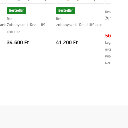
Bestseller
Bestseller
Rea
Zuhanyszett 
Rea
Rea
lack
Zuhanyszett Rea LUIS
zuhanyszett Rea LUIS gold
chrome
56 400 Ft
34 600 Ft
41 200 Ft
Legalacsonyabb
árcsökkentést 
napban:
79 700
Normál ár
:
79 