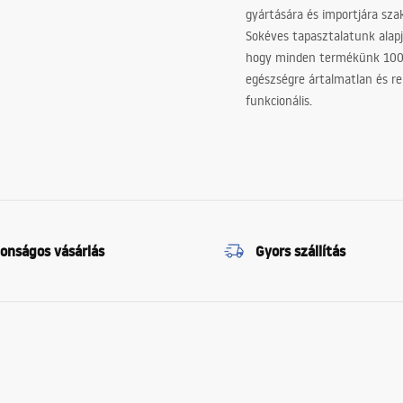
gyártására és importjára sz
Sokéves tapasztalatunk alapj
hogy minden termékünk 10
egészségre ártalmatlan és re
funkcionális.
tonságos vásárlás
Gyors szállítás