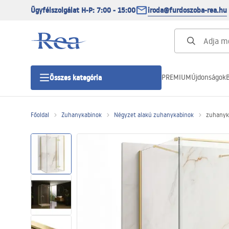
Ügyfélszolgálat H-P: 7:00 - 15:00
iroda@furdoszoba-rea.hu
PREMIUM
Újdonságok
B
Összes kategória
Főoldal
Zuhanykabinok
Négyzet alakú zuhanykabinok
zuhanyka
Zuhanykabinok
Zuhanyajtó
Zuhanytálcák
Zuhanylefolyók