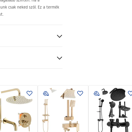
magasabb szinten. Ha a
unk csak neked szól. Ez a termék
t.
 arany
t
al
mm
kcja_monta__u_kabiny_przy
nej_Atlas.pdf
cán vagy a padlón
jobbos