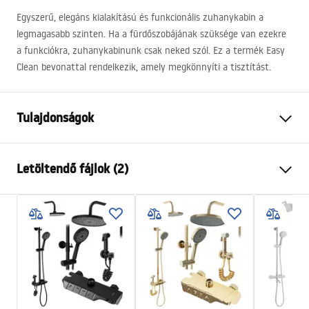
Egyszerű, elegáns kialakítású és funkcionális zuhanykabin a
legmagasabb szinten. Ha a fürdőszobájának szüksége van ezekre
a funkciókra, zuhanykabinunk csak neked szól. Ez a termék Easy
Clean bevonattal rendelkezik, amely megkönnyíti a tisztítást.
Tulajdonságok
Méret (ajtó x fal)
80x90
Letöltendő fájlok (2)
Szín
Szálcsiszolt arany
Kabin típusa
Falra szerelt
Warunki bezpieczeństwa
Az üveg színe
Átlátszó 6mm
WARUNKI BEZPIECZENSTWA KABINY DRZWI
A nyitás módja
Dönthető
PARAWANY.pdf
Széria
Atlas
Összeszerelés
A zuhanytálcán vagy a padlón
Manual
Magasság
2000
mm