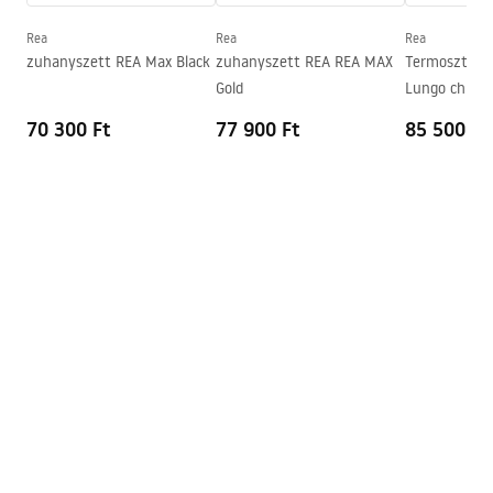
Instrukcja_monta__u_kabiny_przy__ciennej_Atlas.pdf
A kabin iránya
Balos vagy jobbos
Rea
Rea
Rea
zuhanyszett REA Max Black
zuhanyszett REA REA MAX
Termosztáto
Garancia
24 Hónap
Gold
Lungo chrom
Easy Clean bevonat
Igen, az üveg egyik oldalán
70 300 Ft
77 900 Ft
85 500 Ft