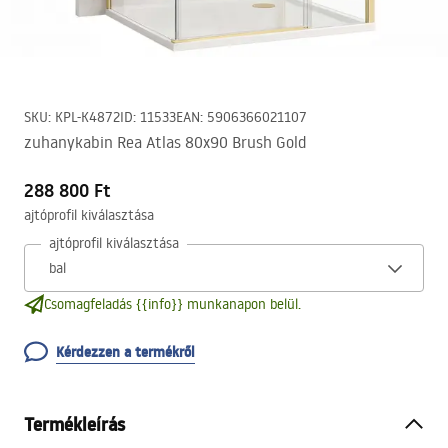
SKU
:
KPL-K4872
ID
:
11533
EAN
:
5906366021107
zuhanykabin Rea Atlas 80x90 Brush Gold
288 800 Ft
ajtóprofil kiválasztása
ajtóprofil kiválasztása
Csomagfeladás {{info}} munkanapon belül.
Kérdezzen a termékről
Termékleírás