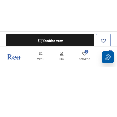
Kosárba tesz
0
0
Menü
Fiók
Kedvenc
Kosár
Hírlevél
Legyen naprakész az újdonságokkal és akciókkal!