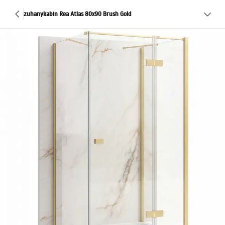
zuhanykabin Rea Atlas 80x90 Brush Gold