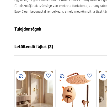
Egyszerű, elegáns kialakítású és funkcionális zuhanykabin a leg
fürdőszobájának szüksége van ezekre a funkciókra, zuhanykabin
Easy Clean bevonattal rendelkezik, amely megkönnyíti a tisztítás
Tulajdonságok
Méret (ajtó x fal)
90x90
Letöltendő fájlok (2)
Szín
Króm
Kabin típusa
Falra szerel
Warunki bezpieczeństwa
Manu
Az üveg színe
Átlátszó 6
WARUNKI BEZPIECZENSTWA
Instru
A nyitás módja
Dönthető
KABINY DRZWI PARAWANY.pdf
__cien
Széria
Atlas
Összeszerelés
A zuhanytál
Magasság
2000
mm
A kabin iránya
Balos vagy 