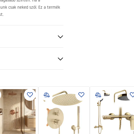
magasabb szinten. Ha a
unk csak neked szól. Ez a termék
t.
t
al
mm
kcja_monta__u_kabiny_przy
nej_Atlas.pdf
cán vagy a padlón
jobbos