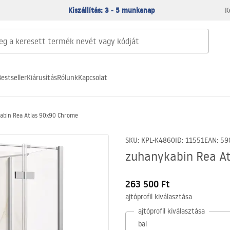
Kiszállítás: 3 - 5 munkanap
K
estseller
Kiárusítás
Rólunk
Kapcsolat
abin Rea Atlas 90x90 Chrome
SKU
:
KPL-K4860
ID
:
11551
EAN
:
59
zuhanykabin Rea A
263 500 Ft
ajtóprofil kiválasztása
ajtóprofil kiválasztása