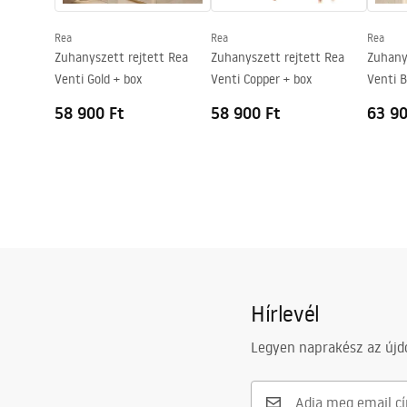
Garancia
24 Hónap
Rea
Rea
Rea
Easy Clean bevonat
Igen, az üve
Zuhanyszett rejtett Rea
Zuhanyszett rejtett Rea
Zuhany
Venti Gold + box
Venti Copper + box
Venti B
58 900 Ft
58 900 Ft
63 90
Hírlevél
Legyen naprakész az újdo