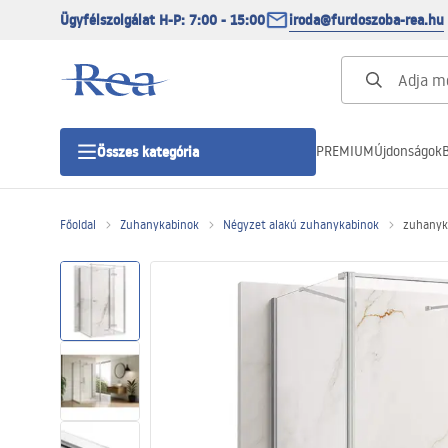
Ügyfélszolgálat H-P: 7:00 - 15:00
iroda@furdoszoba-rea.hu
PREMIUM
Újdonságok
B
Összes kategória
Főoldal
Zuhanykabinok
Négyzet alakú zuhanykabinok
zuhanyk
Zuhanykabinok
Zuhanyajtó
Zuhanytálcák
Zuhanylefolyók