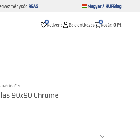
REA5
Magyar / HUF
Blog
edvezménykód:
0
0
0 Ft
Kedvenc
Bejelentkezés
Kosár
:
06366021411
tlas 90x90 Chrome