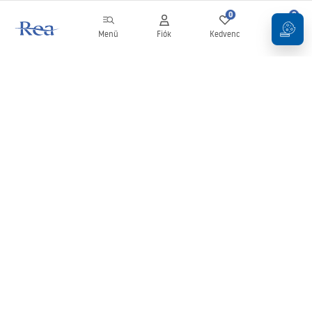
0
0
Menü
Fiók
Kedvenc
Kosár
Hírlevél
Legyen naprakész az újdonságokkal és akciókkal!
Feliratkozás
Adatai megadásával és megerősítésével hozzájárul a hírlevél
fogadásához az
Általános Szerződési Feltételekben
meghatározottak szerint.