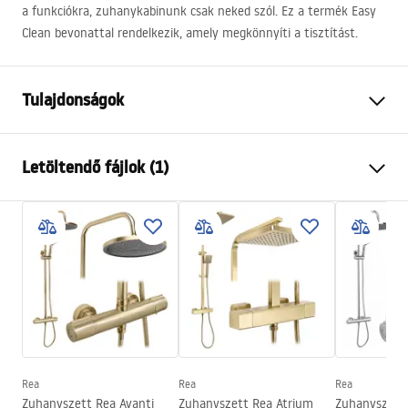
a funkciókra, zuhanykabinunk csak neked szól. Ez a termék Easy
Clean bevonattal rendelkezik, amely megkönnyíti a tisztítást.
Tulajdonságok
Méret (ajtó x fal)
80x90
Letöltendő fájlok (1)
Szín
Fekete
Kabin típusa
Sarok
shower manual
Az üveg színe
Átlátszó 6mm
shower manual.pdf
A nyitás módja
Összecsukható
Összeszerelés
A zuhanytálcán vagy a padlón
Magasság
1900
mm
A kabin iránya
Univerzális
Garancia
24 Hónap
Rea
Rea
Rea
Zuhanyszett Rea Avanti
Zuhanyszett Rea Atrium
Zuhanyszett 