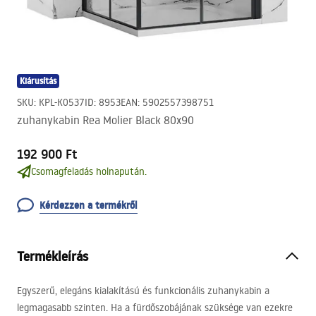
Kiárusítás
SKU
:
KPL-K0537
ID
:
8953
EAN
:
5902557398751
zuhanykabin Rea Molier Black 80x90
192 900 Ft
Csomagfeladás holnapután.
Kérdezzen a termékről
Termékleírás
Egyszerű, elegáns kialakítású és funkcionális zuhanykabin a
legmagasabb szinten. Ha a fürdőszobájának szüksége van ezekre