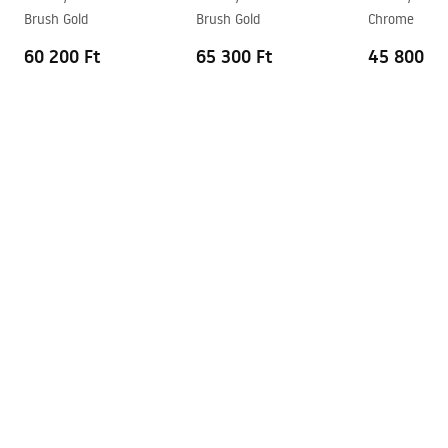
Easy Clean bevonat
Igen, az üveg egyik oldalán
Brush Gold
Brush Gold
Chrome
60 200 Ft
65 300 Ft
45 800 Ft