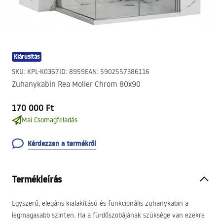
Kiárusítás
SKU
:
KPL-K0367
ID
:
8959
EAN
:
5902557386116
Zuhanykabin Rea Molier Chrom 80x90
170 000 Ft
Mai Csomagfeladás
Kérdezzen a termékről
Termékleírás
Egyszerű, elegáns kialakítású és funkcionális zuhanykabin a
legmagasabb szinten. Ha a fürdőszobájának szüksége van ezekre