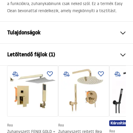
a funkciókra, zuhanykabinunk csak neked szól. Ez a termék Easy
Clean bevonattal rendelkezik, amely megkönnyíti a tisztítást.
Tulajdonságok
Méret (ajtó x fal)
80x90
Letöltendő fájlok (1)
Szín
Króm
Kabin típusa
Sarok
shower manual
Az üveg színe
Átlátszó 6mm
shower manual.pdf
A nyitás módja
Összecsukható
Összeszerelés
A zuhanytálcán vagy a padlón
Magasság
1900
mm
A kabin iránya
Univerzális
Kiárusítás
Garancia
24 Hónap
Rea
Rea
Zuhanyszett FENIX GOLD +
Zuhanyszett rejtett Rea
Rea