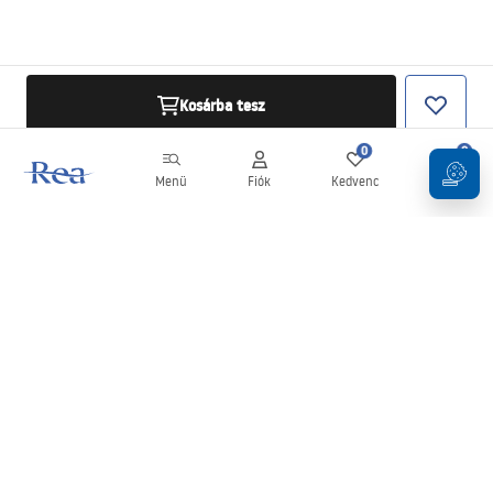
Kosárba tesz
0
0
Menü
Fiók
Kedvenc
Kosár
Hírlevél
Legyen naprakész az újdonságokkal és akciókkal!
Feliratkozás