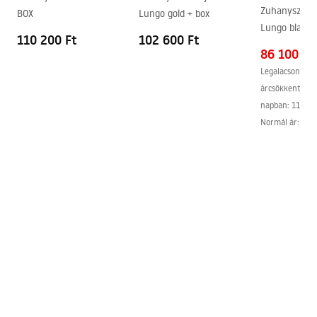
Easy Clean bevonat
Igen, az üveg egyik oldalán
Zuhanyszett 
BOX
Lungo gold + box
Lungo black 
110 200 Ft
102 600 Ft
86 100 Ft
Legalacsonyabb
árcsökkentést 
napban:
114 00
Normál ár
:
114