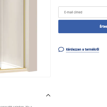
E-mail címed
Értes
Kérdezzen a termékről