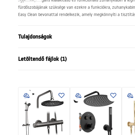
Egyszerű, elegáns kialakítású és funkcionális zuhanykabin a leg
fürdőszobájának szüksége van ezekre a funkciókra, zuhanykabin
Easy Clean bevonattal rendelkezik, amely megkönnyíti a tisztítás
Tulajdonságok
Méret (ajtó x fal)
120x100
Letöltendő fájlok (1)
Szín
Szálcsiszolt
Kabin típusa
Sarok
Manual
Az üveg színe
Átlátszó 6
Instrukcja Kabiny Montana.pdf
A nyitás módja
Tolható
Összeszerelés
A zuhanytál
Magasság
2005
mm
A kabin iránya
Univerzális
Garancia
24 Hónap