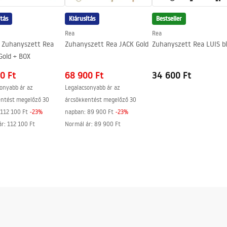
g egyik oldalán
ítás
Kiárusítás
Bestseller
Rea
Rea
t Zuhanyszett Rea
Zuhanyszett Rea JACK Gold
Zuhanyszett Rea LUIS b
Gold + BOX
0 Ft
68 900 Ft
34 600 Ft
onyabb ár az
Legalacsonyabb ár az
entést megelőző 30
árcsökkentést megelőző 30
112 100 Ft
-
23
%
napban:
89 900 Ft
-
23
%
ár
:
112 100 Ft
Normál ár
:
89 900 Ft