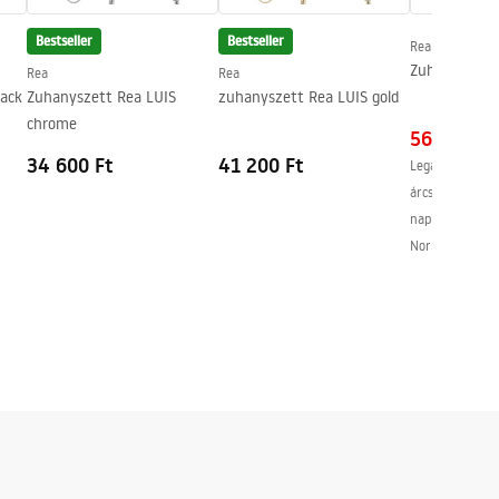
Bestseller
Bestseller
Rea
Zuhanyszett 
Rea
Rea
lack
Zuhanyszett Rea LUIS
zuhanyszett Rea LUIS gold
chrome
56 400 Ft
34 600 Ft
41 200 Ft
Legalacsonyabb
árcsökkentést 
napban:
79 700
Normál ár
:
79 