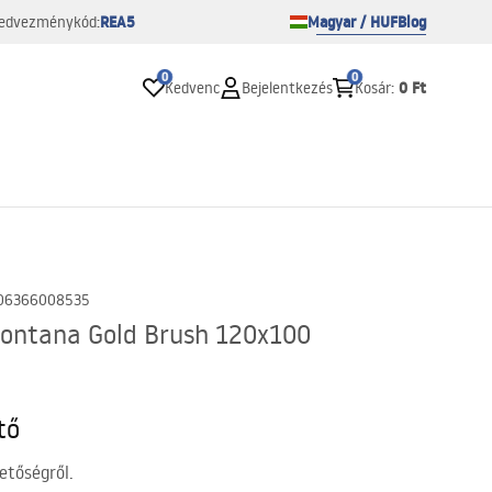
REA5
Magyar / HUF
Blog
edvezménykód:
0
0
0 Ft
Kedvenc
Bejelentkezés
Kosár
:
06366008535
ontana Gold Brush 120x100
tő
etőségről.