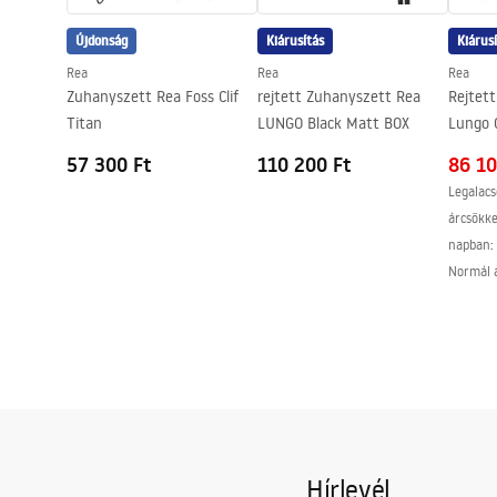
Easy Clean bevonat
Igen, az üve
Újdonság
Kiárusítás
Kiárus
Rea
Rea
Rea
Zuhanyszett Rea Foss Clif
rejtett Zuhanyszett Rea
Rejtet
Titan
LUNGO Black Matt BOX
Lungo 
57 300 Ft
110 200 Ft
86 10
Legalacs
árcsökk
napban:
Normál 
Hírlevél