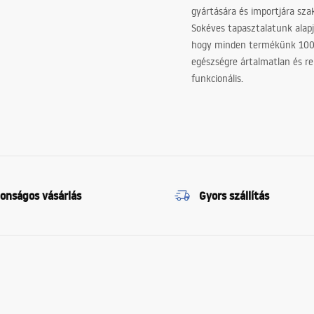
gyártására és importjára sz
Sokéves tapasztalatunk alapj
hogy minden termékünk 10
egészségre ártalmatlan és re
funkcionális.
tonságos vásárlás
Gyors szállítás