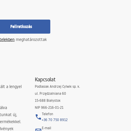
Feliratkozás
ételekben
meghatározottak
Kapcsolat
lt a lengyel
Podlasiak Andrzej Cylwik sp. k.
ul. Przędzalniana 60
15-688 Białystok
álva
NIP 966-216-01-21
Telefon
tunkat új,
+36 70 750 8912
termékekkel.
E-mail
elvények