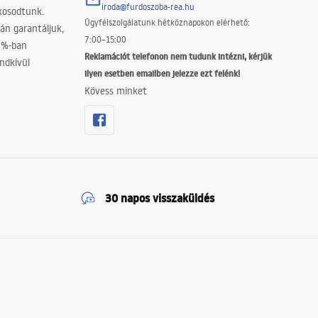
iroda@furdoszoba-rea.hu
akosodtunk.
Ügyfélszolgálatunk hétköznapokon elérhető:
án garantáljuk,
7:00–15:00
0%-ban
Reklamációt telefonon nem tudunk intézni, kérjük
ndkívül
ilyen esetben emailben jelezze ezt felénk!
Kövess minket
30 napos visszaküldés