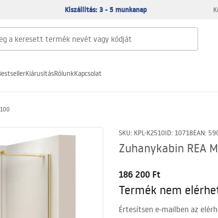
Kiszállítás: 3 - 5 munkanap
K
estseller
Kiárusítás
Rólunk
Kapcsolat
x100
SKU
:
KPL-K2510
ID
:
10718
EAN
:
59
Zuhanykabin REA M
186 200 Ft
Termék nem elérhe
Értesítsen e-mailben az elérh