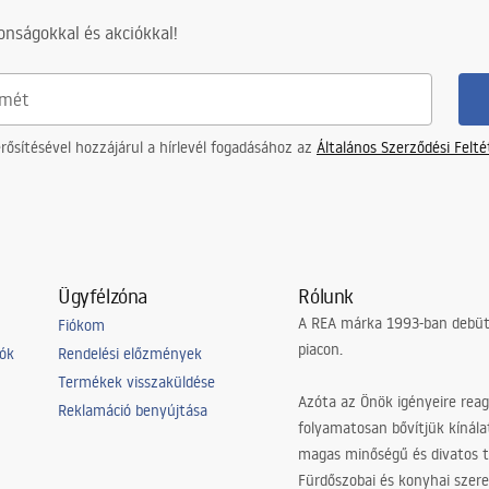
nságokkal és akciókkal!
ősítésével hozzájárul a hírlevél fogadásához az
Általános Szerződési Felt
Ügyfélzóna
Rólunk
A REA márka 1993-ban debütá
Fiókom
piacon.
iók
Rendelési előzmények
Termékek visszaküldése
Azóta az Önök igényeire reag
Reklamáció benyújtása
folyamatosan bővítjük kínála
magas minőségű és divatos 
Fürdőszobai és konyhai szer