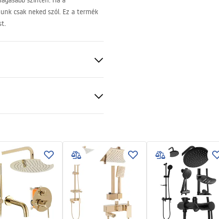
magasabb szinten. Ha a
unk csak neked szól. Ez a termék
t.
 arany
mm
cán vagy a padlón