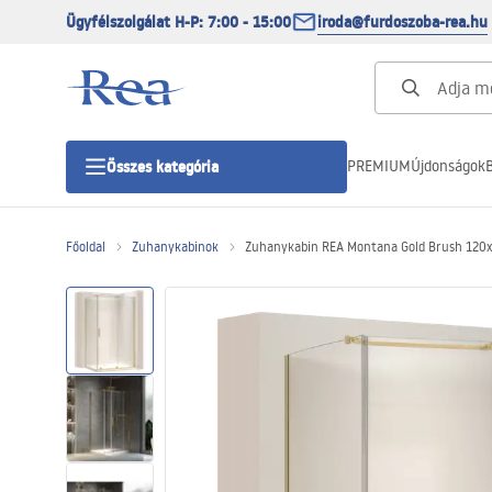
Ügyfélszolgálat H-P: 7:00 - 15:00
iroda@furdoszoba-rea.hu
PREMIUM
Újdonságok
B
Összes kategória
Főoldal
Zuhanykabinok
Zuhanykabin REA Montana Gold Brush 120
Zuhanykabinok
Zuhanyajtó
Zuhanytálcák
Zuhanylefolyók