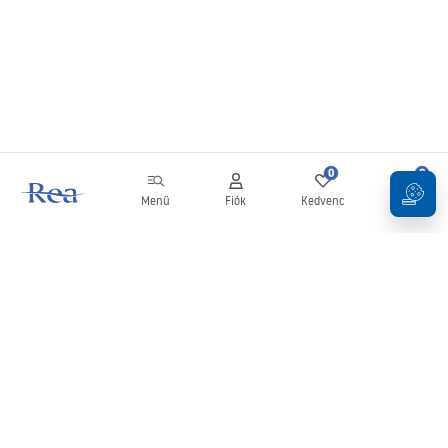
0
0
Menü
Fiók
Kedvenc
Kosár
Hírlevél
Legyen naprakész az újdonságokkal és akciókkal!
Feliratkozás