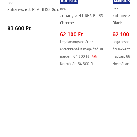
Kiárusítás
Kiárusítás
A kabin iránya
Balos vagy jobbos
Rea
zuhanyszett REA BLISS Gold
Rea
Rea
Garancia
24 Hónap
Műszaki rajz
zuhanyszett REA BLISS
zuhanyszett
PRIMO SLIDE WITH SIDE PANEL.pdf
Easy Clean bevonat
nem
Chrome
Black
83 600 Ft
62 100 Ft
62 100 Ft
Legalacsonyabb ár az
Legalacsonyabb
árcsökkentést megelőző 30
árcsökkentést 
napban:
64 600 Ft
-
4
%
napban:
66 600
Normál ár
:
64 600 Ft
Normál ár
:
66 