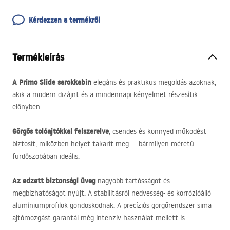
Kérdezzen a termékről
Termékleírás
A Primo Slide sarokkabin
elegáns és praktikus megoldás azoknak,
akik a modern dizájnt és a mindennapi kényelmet részesítik
előnyben.
Görgős tolóajtókkal felszerelve
, csendes és könnyed működést
biztosít, miközben helyet takarít meg — bármilyen méretű
fürdőszobában ideális.
Az edzett biztonsági üveg
nagyobb tartósságot és
megbízhatóságot nyújt. A stabilitásról nedvesség- és korrózióálló
alumíniumprofilok gondoskodnak. A precíziós görgőrendszer sima
ajtómozgást garantál még intenzív használat mellett is.