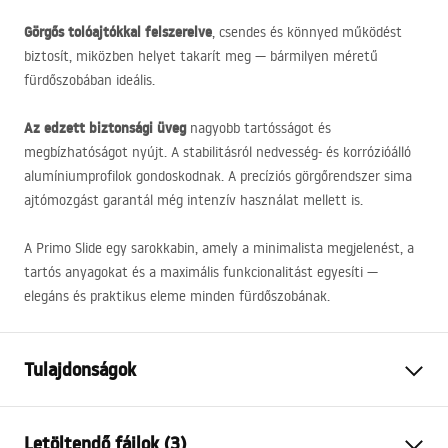
Görgős tolóajtókkal felszerelve
, csendes és könnyed működést
biztosít, miközben helyet takarít meg — bármilyen méretű
fürdőszobában ideális.
Az edzett biztonsági üveg
nagyobb tartósságot és
megbízhatóságot nyújt. A stabilitásról nedvesség- és korrózióálló
alumíniumprofilok gondoskodnak. A precíziós görgőrendszer sima
ajtómozgást garantál még intenzív használat mellett is.
A Primo Slide egy sarokkabin, amely a minimalista megjelenést, a
tartós anyagokat és a maximális funkcionalitást egyesíti —
elegáns és praktikus eleme minden fürdőszobának.
Tulajdonságok
Méret (ajtó x fal)
110x80
Letöltendő fájlok (3)