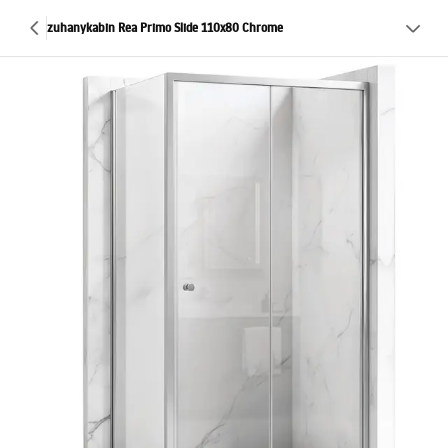
zuhanykabin Rea Primo Slide 110x80 Chrome