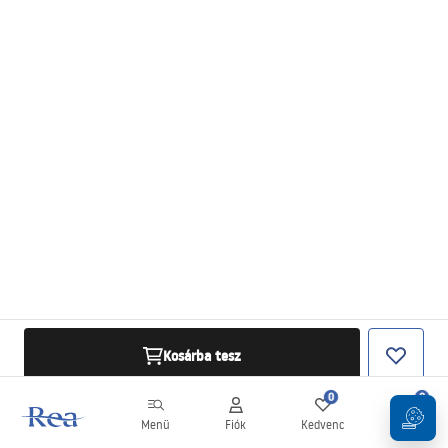
Kosárba tesz
0
0
Menü
Fiók
Kedvenc
Kosár