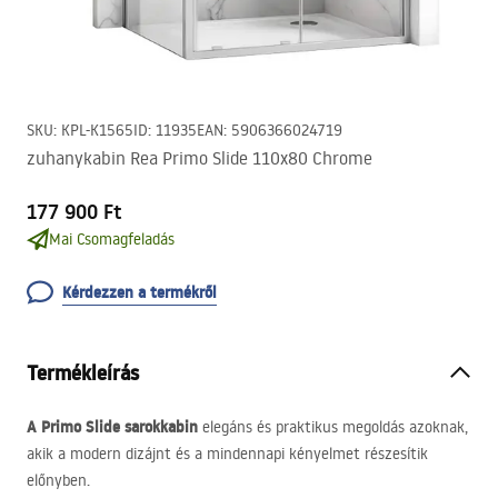
SKU
:
KPL-K1565
ID
:
11935
EAN
:
5906366024719
zuhanykabin Rea Primo Slide 110x80 Chrome
177 900 Ft
Mai Csomagfeladás
Kérdezzen a termékről
Termékleírás
A Primo Slide sarokkabin
elegáns és praktikus megoldás azoknak,
akik a modern dizájnt és a mindennapi kényelmet részesítik
előnyben.