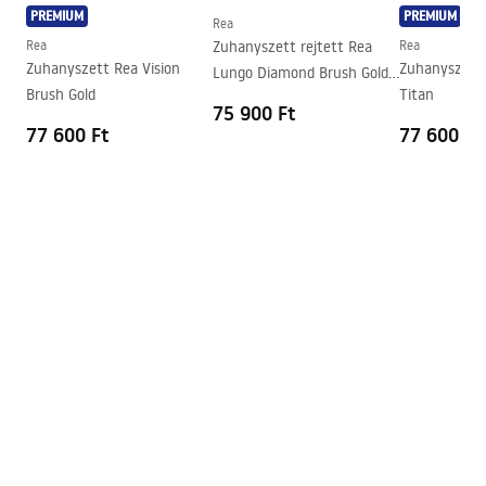
Safety_Information_Shower_Enclosure.pdf
PREMIUM
PREMIUM
Garancia
24 Hónap
Rea
Rea
Zuhanyszett rejtett Rea
Rea
Zuhanyszett Rea Vision
Zuhanyszett 
Lungo Diamond Brush Gold
Brush Gold
Titan
+ BOX
75 900 Ft
77 600 Ft
77 600 Ft