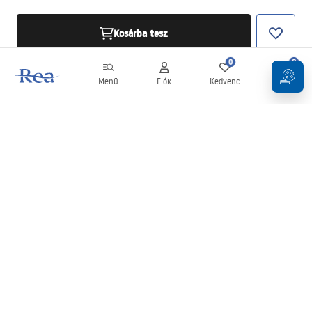
Kosárba tesz
0
0
Menü
Fiók
Kedvenc
Kosár
Hírlevél
Legyen naprakész az újdonságokkal és akciókkal!
Feliratkozás
Adatai megadásával és megerősítésével hozzájárul a hírlevél
fogadásához az
Általános Szerződési Feltételekben