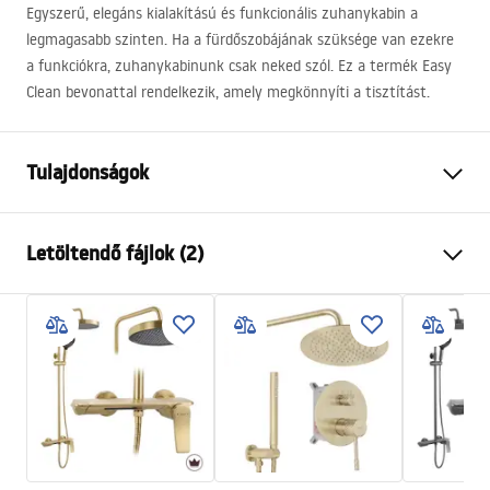
Egyszerű, elegáns kialakítású és funkcionális zuhanykabin a
legmagasabb szinten. Ha a fürdőszobájának szüksége van ezekre
a funkciókra, zuhanykabinunk csak neked szól. Ez a termék Easy
Clean bevonattal rendelkezik, amely megkönnyíti a tisztítást.
Tulajdonságok
Méret (ajtó x fal)
120x90
Letöltendő fájlok (2)
Szín
Fekete
Kabin típusa
Sarok
Garanciális feltételek
Az üveg színe
Átlátszó 6mm
Warranty_Terms_and_Conditions_-
A nyitás módja
Tolható
_Shower_Doors__Enclosures__Panels__Bath_Screens_-
Összeszerelés
A zuhanytálcán vagy a padlón
_24.pdf
Magasság
1950
mm
A kabin iránya
Univerzális
Biztonsági információk