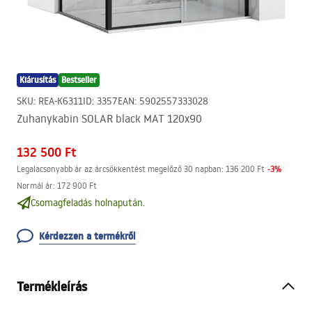
Kiárusítás
Bestseller
SKU
:
REA-K6311
ID
:
3357
EAN
:
5902557333028
Zuhanykabin SOLAR black MAT 120x90
132 500 Ft
-
3
%
Legalacsonyabb ár az árcsökkentést megelőző 30 napban:
136 200 Ft
Normál ár
:
172 900 Ft
Csomagfeladás holnapután.
Kérdezzen a termékről
Termékleírás