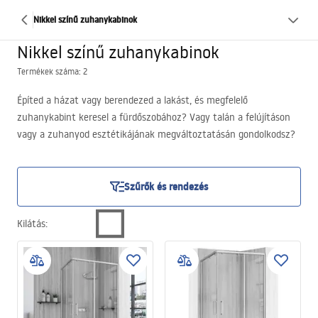
Nikkel színű zuhanykabinok
Nikkel színű zuhanykabinok
Termékek száma: 2
Építed a házat vagy berendezed a lakást, és megfelelő
zuhanykabint keresel a fürdőszobához? Vagy talán a felújításon
vagy a zuhanyod esztétikájának megváltoztatásán gondolkodsz?
Jó helyen jársz, mert a Łazienka Rea üzletében különleges,
gyönyörű nikkel színű készülékeket kínálunk. Nézd meg, mit
készítettünk neked!
Szűrők és rendezés
Kilátás
: