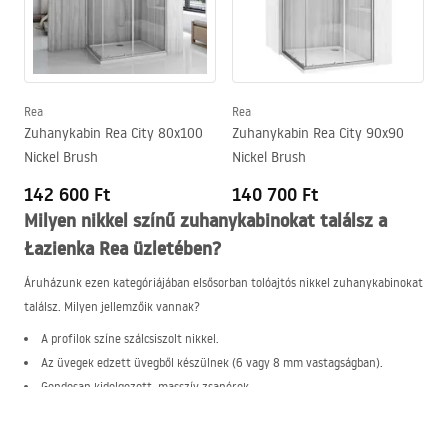
Rea
Rea
Zuhanykabin Rea City 80x100
Zuhanykabin Rea City 90x90
Nickel Brush
Nickel Brush
142 600 Ft
140 700 Ft
Milyen nikkel színű zuhanykabinokat találsz a
Łazienka Rea üzletében?
Áruházunk ezen kategóriájában elsősorban tolóajtós nikkel zuhanykabinokat
találsz. Milyen jellemzőik vannak?
A profilok színe szálcsiszolt nikkel.
Az üvegek edzett üvegből készülnek (6 vagy 8 mm vastagságban).
Gondosan kidolgozott, masszív zsanérok.
Mágneses tömítések.
Tisztítást megkönnyítő rendszerek.