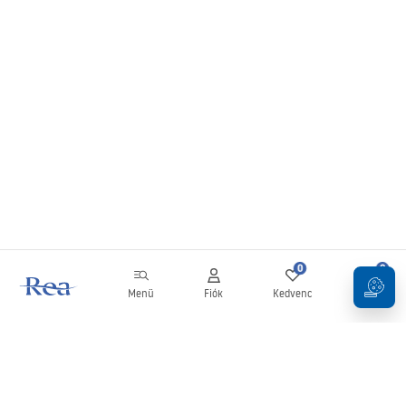
0
0
Menü
Fiók
Kedvenc
Kosár
Hírlevél
Legyen naprakész az újdonságokkal és akciókkal!