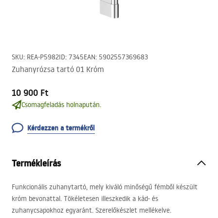
SKU
:
REA-P5982
ID
:
7345
EAN
:
5902557369683
Zuhanyrózsa tartó 01 Króm
10 900 Ft
Csomagfeladás holnapután.
Kérdezzen a termékről
Termékleírás
Funkcionális zuhanytartó, mely kiváló minőségű fémből készült
króm bevonattal. Tökéletesen illeszkedik a kád- és
zuhanycsapokhoz egyaránt. Szerelőkészlet mellékelve.