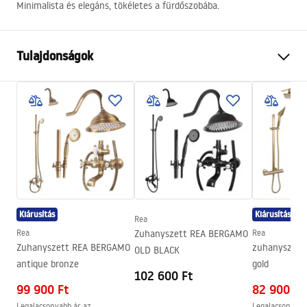
Minimalista és elegáns, tökéletes a fürdőszobába.
Tulajdonságok
Szín
Króm
Anyag
Fém
Felszerelés
Csavarozható
Szélesség
112
mm
Magasság
700
mm
Mélység
55
mm
Kiárusítás
Kiárusítás
Rea
Garancia
24 Hónap
Rea
Zuhanyszett REA BERGAMO
Rea
Zuhanyszett REA BERGAMO
zuhanyszett
OLD BLACK
antique bronze
gold
102 600 Ft
99 900 Ft
82 900 Ft
Legalacsonyabb ár az
Legalacsonyabb