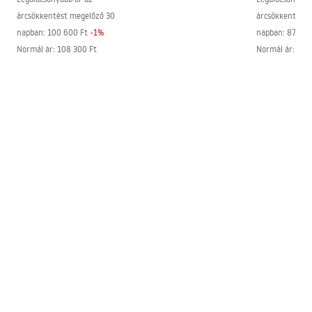
árcsökkentést megelőző 30
árcsökkentést 
napban:
100 600 Ft
-
1
%
napban:
87 500
Normál ár
:
108 300 Ft
Normál ár
:
87 