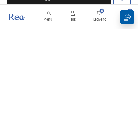
0
0
Menü
Fiók
Kedvenc
Kosár
Hírlevél
Legyen naprakész az újdonságokkal és akciókkal!
Feliratkozás
Adatai megadásával és megerősítésével hozzájárul a hírlevél
fogadásához az
Általános Szerződési Feltételekben
meghatározottak szerint.