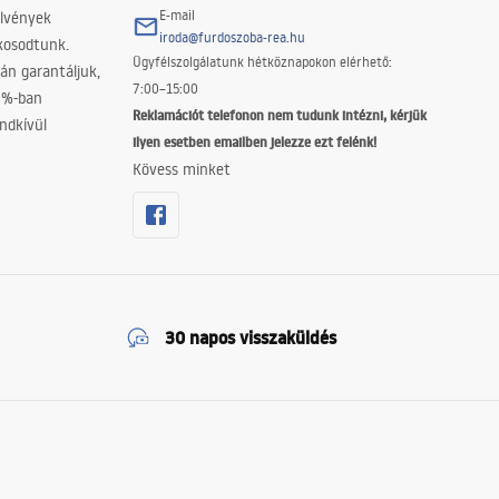
E-mail
elvények
iroda@furdoszoba-rea.hu
akosodtunk.
Ügyfélszolgálatunk hétköznapokon elérhető:
án garantáljuk,
7:00–15:00
0%-ban
Reklamációt telefonon nem tudunk intézni, kérjük
ndkívül
ilyen esetben emailben jelezze ezt felénk!
Kövess minket
30 napos visszaküldés