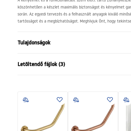
A kényelmet és a funkcionalitást szem előtt tartó zuhanykészlet.
köszönhetően a készlet maximális biztonságot és kényelmet ga
során. Az egyedi tervezés és a felhasznált anyagok kiváló minős
tartósságot és a megbízhatóságot. Meghívjuk Önt, hogy tekints
Tulajdonságok
Szín
Szálcsiszolt
Letöltendő fájlok (3)
Anyag
Sárgaréz, A
Csaptelep típusa
Egykaros
Biztonsági információk
Garan
Felszerelés
Külső
Safety_Information_Shower_set.p
Warra
Magasságállítás
Igen
df
Faucet
Max. magasság
1440
mm
Kádkifolyó
Igen, forga
Összeszerelési útmutató
Nyomásszabályozás
Igen
shower_set.pdf