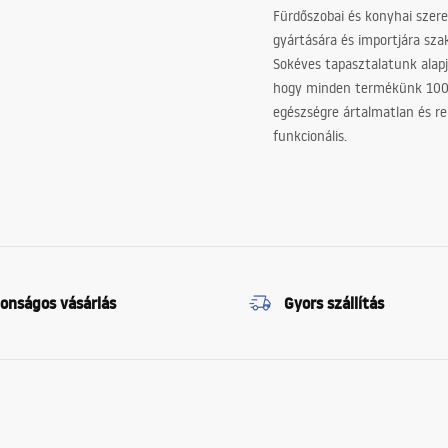
Fürdőszobai és konyhai szer
gyártására és importjára sz
Sokéves tapasztalatunk alapj
hogy minden termékünk 10
egészségre ártalmatlan és re
funkcionális.
tonságos vásárlás
Gyors szállítás