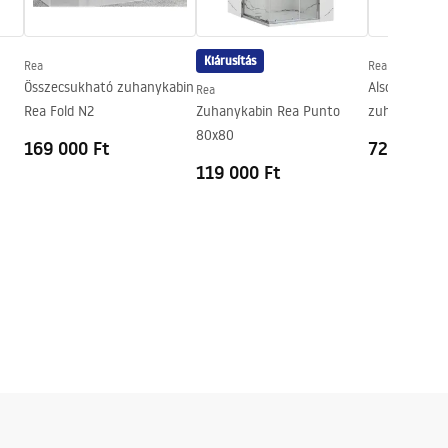
Kiárusítás
Rea
Rea
Összecsukható zuhanykabin
Alsó tömítés
Rea
Rea Fold N2
Zuhanykabin Rea Punto
zuhanykabin
80x80
Rea
169 000 Ft
7200 Ft
119 000 Ft