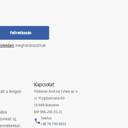
Feliratkozás
ételekben
meghatározottak
Kapcsolat
lt a lengyel
Podlasiak Andrzej Cylwik sp. k.
ul. Przędzalniana 60
15-688 Białystok
álva
NIP 966-216-01-21
Telefon
tunkat új,
+36 70 750 8912
termékekkel.