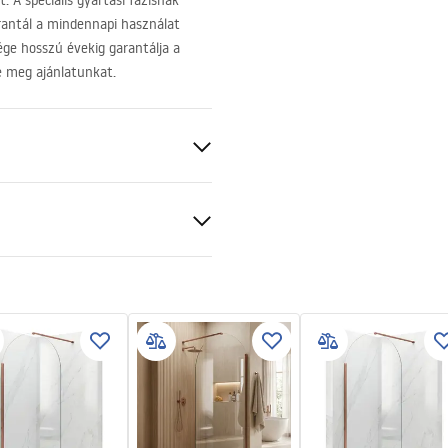
 A speciális gyártási fázisnak
rantál a mindennapi használat
ége hosszú évekig garantálja a
e meg ajánlatunkat.
 arany
BS
ciális feltételek
nty_Terms_and_Conditions_
s_-_5.pdf
tható