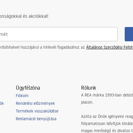
nságokkal és akciókkal!
ősítésével hozzájárul a hírlevél fogadásához az
Általános Szerződési Felt
Ügyfélzóna
Rólunk
A REA márka 1993-ban debütá
Fiókom
piacon.
iók
Rendelési előzmények
Termékek visszaküldése
Azóta az Önök igényeire reag
Reklamáció benyújtása
folyamatosan bővítjük kínála
magas minőségű és divatos 