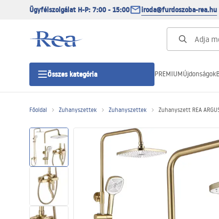
Ügyfélszolgálat H-P: 7:00 - 15:00
iroda@furdoszoba-rea.hu
PREMIUM
Újdonságok
B
Összes kategória
Főoldal
Zuhanyszettek
Zuhanyszettek
Zuhanyszett REA ARGU
Zuhanykabinok
Zuhanyajtó
Zuhanytálcák
Zuhanylefolyók