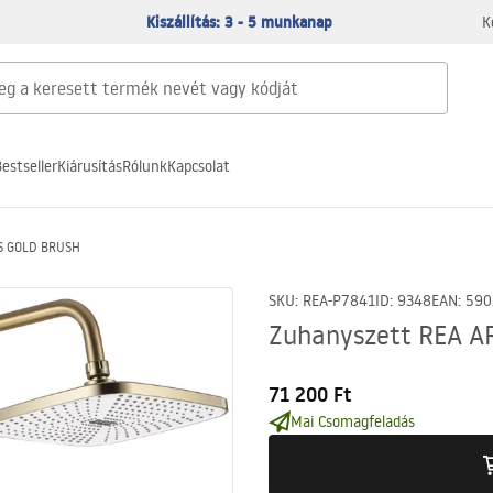
Kiszállítás: 3 - 5 munkanap
K
estseller
Kiárusítás
Rólunk
Kapcsolat
S GOLD BRUSH
SKU
:
REA-P7841
ID
:
9348
EAN
:
590
Zuhanyszett REA 
71 200 Ft
Mai Csomagfeladás