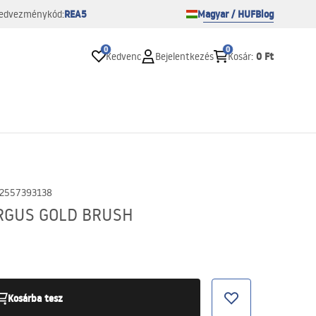
REA5
Magyar / HUF
Blog
edvezménykód:
0
0
0 Ft
Kedvenc
Bejelentkezés
Kosár
:
2557393138
ARGUS GOLD BRUSH
Kosárba tesz