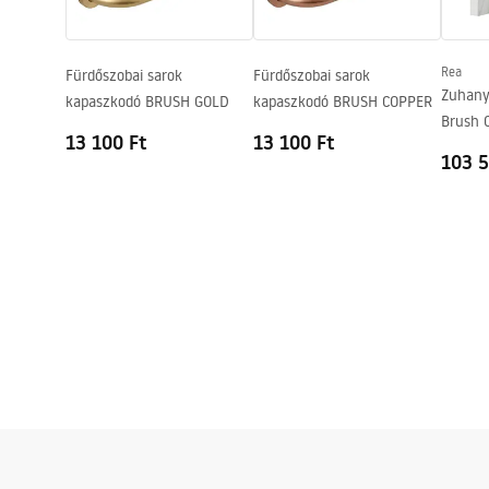
Anti-Calc rendszer
Igen
Bevonási technológia
PVD
Rea
Fürdőszobai sarok
Fürdőszobai sarok
A vízcsatlakozások távolsága
150
mm
Zuhany
kapaszkodó BRUSH GOLD
kapaszkodó BRUSH COPPER
Garancia
24 Hónap
Brush 
13 100 Ft
13 100 Ft
103 5