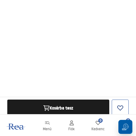
Kosárba tesz
0
0
Menü
Fiók
Kedvenc
Kosár