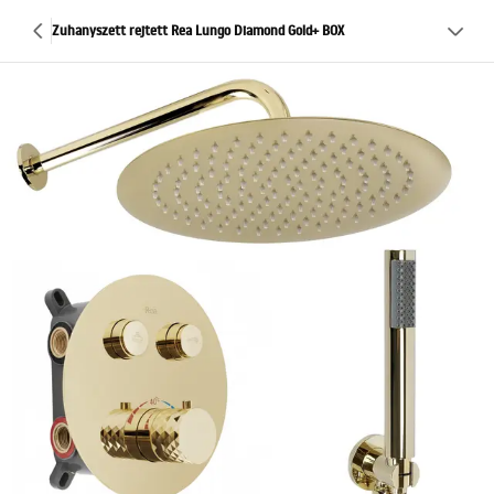
Zuhanyszett rejtett Rea Lungo Diamond Gold+ BOX