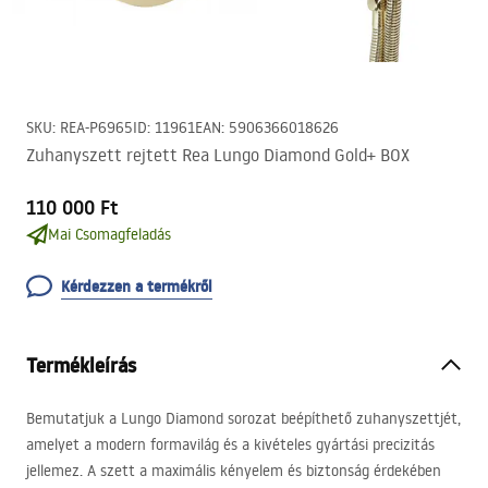
SKU
:
REA-P6965
ID
:
11961
EAN
:
5906366018626
Zuhanyszett rejtett Rea Lungo Diamond Gold+ BOX
110 000 Ft
Mai Csomagfeladás
Kérdezzen a termékről
Termékleírás
Bemutatjuk a Lungo Diamond sorozat beépíthető zuhanyszettjét,
amelyet a modern formavilág és a kivételes gyártási precizitás
jellemez. A szett a maximális kényelem és biztonság érdekében