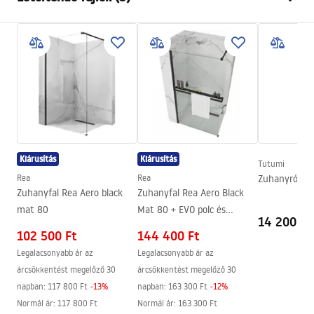
Anyag
Sárgaréz, ABS
Csaptelep típusa
Termosztátos
Biztonsági információk
Felszerelés
Falba süllyesztett
Safety_Information_Shower_set.pdf
Magasságállítás
Igen
Kádkifolyó
Nem
Garanciális feltételek
Nyomásszabályozás
Nem
Warranty_Terms_and_Conditions_Faucets_-_5.pdf
Anti-Calc rendszer
Igen
Kiárusítás
Kiárusítás
Bevonási technológia
PVD
Tutumi
Összeszerelési útmutató
Rea
Rea
Zuhanyrózsa 
Garancia
24 Hónap
shower_set.pdf
Zuhanyfal Rea Aero black
Zuhanyfal Rea Aero Black
mat 80
Mat 80 + EVO polc és
14 200 Ft
törölközőtartó
102 500 Ft
144 400 Ft
Legalacsonyabb ár az
Legalacsonyabb ár az
árcsökkentést megelőző 30
árcsökkentést megelőző 30
napban:
117 800 Ft
-
13
%
napban:
163 300 Ft
-
12
%
Normál ár
:
117 800 Ft
Normál ár
:
163 300 Ft