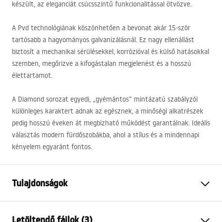
készült, az eleganciát csúcsszintű funkcionalitással ötvözve.
A Pvd technológiának köszönhetően a bevonat akár 15-ször
tartósabb a hagyományos galvanizálásnál. Ez nagy ellenállást
biztosít a mechanikai sérülésekkel, korrózióval és külső hatásokkal
szemben, megőrizve a kifogástalan megjelenést és a hosszú
élettartamot.
A Diamond sorozat egyedi, „gyémántos” mintázatú szabályzói
különleges karaktert adnak az egésznek, a minőségi alkatrészek
pedig hosszú éveken át megbízható működést garantálnak. Ideális
választás modern fürdőszobákba, ahol a stílus és a mindennapi
kényelem egyaránt fontos.
Tulajdonságok
Szín
Arany
Letöltendő fájlok (3)