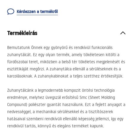
Kérdezzen a termékről
Termékleírás
Bemutatunk Önnek egy gyönyörű és rendkívül funkcionális
zuhanytálcát. Ez egy olyan termék, amely tökéletesen kitölti a
fürdőszobai teret, miközben a belső tér tökéletes megjelenését és
esztétikáját megőrzi. A zuhanytálca ellenáll a sérüléseknek és a
karcolásoknak. A zuhanykabinokat a teljes szetthez értékesítjük.
Zuhanytálcánk a legmodernebb kompozit öntési technológia
eredménye, melyhez üvegszál erősítésű Smc (Sheet Molding
Compound) poliészter gyantát használunk. Ezt a fejlett anyagot a
nedvességgel, a mechanikai sérülésekkel és a tisztítószerek
hatásaival szembeni rendkívüli ellenálló képesség jellemzi, így egy
rendkívül tartós, könnyű és elegáns terméket kapunk.