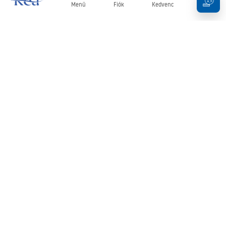
Menü
Fiók
Kedvenc
Kosár
Hírlevél
Legyen naprakész az újdonságokkal és akciókkal!
Feliratkozás
Adatai megadásával és megerősítésével hozzájárul a hírlevél
fogadásához az
Általános Szerződési Feltételekben
meghatározottak szerint.