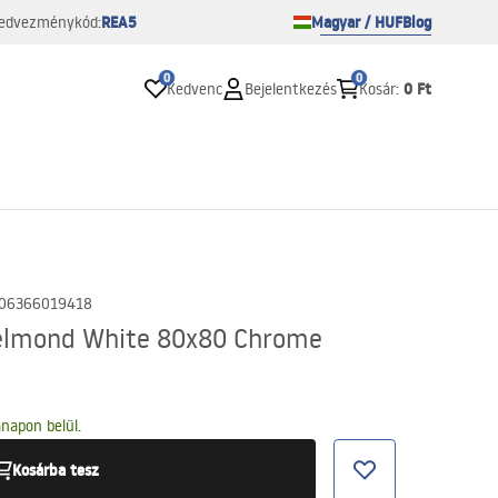
REA5
Magyar / HUF
Blog
edvezménykód:
0
0
0 Ft
Kedvenc
Bejelentkezés
Kosár
:
06366019418
elmond White 80x80 Chrome
napon belül.
Kosárba tesz