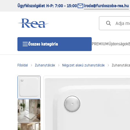
Ügyfélszolgálat H-P: 7:00 - 15:00
iroda@furdoszoba-rea.hu
PREMIUM
Újdonságok
B
Összes kategória
Főoldal
Zuhanytálcák
Négyzet alakú zuhanytálcák
Zuhanytálc
Zuhanykabinok
Zuhanyajtó
Zuhanytálcák
Zuhanylefolyók