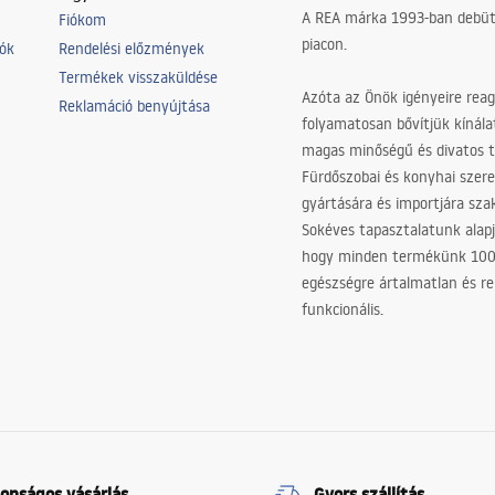
A REA márka 1993-ban debütá
Fiókom
piacon.
iók
Rendelési előzmények
Termékek visszaküldése
Azóta az Önök igényeire reag
Reklamáció benyújtása
folyamatosan bővítjük kínála
magas minőségű és divatos 
Fürdőszobai és konyhai szer
gyártására és importjára sz
Sokéves tapasztalatunk alapj
hogy minden termékünk 10
egészségre ártalmatlan és re
funkcionális.
tonságos vásárlás
Gyors szállítás