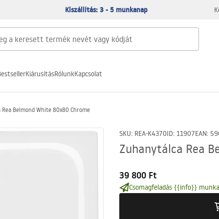
Kiszállítás: 3 - 5 munkanap
K
estseller
Kiárusítás
Rólunk
Kapcsolat
a Rea Belmond White 80x80 Chrome
SKU
:
REA-K4370
ID
:
11907
EAN
:
59
Zuhanytálca Rea B
39 800 Ft
Csomagfeladás {{info}} munka