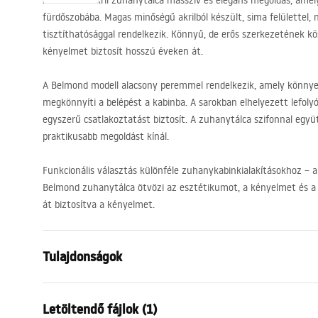
A Belmond akril zuhanytálca masszív és elegáns megoldás, amely
fürdőszobába. Magas minőségű akrilból készült, sima felülettel,
tisztíthatósággal rendelkezik. Könnyű, de erős szerkezetének k
kényelmet biztosít hosszú éveken át.
A Belmond modell alacsony peremmel rendelkezik, amely könny
megkönnyíti a belépést a kabinba. A sarokban elhelyezett lefolyó
egyszerű csatlakoztatást biztosít. A zuhanytálca szifonnal együtt
praktikusabb megoldást kínál.
Funkcionális választás különféle zuhanykabinkialakításokhoz – a
Belmond zuhanytálca ötvözi az esztétikumot, a kényelmet és 
át biztosítva a kényelmet.
Tulajdonságok
Szín
Fehér
Letöltendő fájlok (1)
Anyag
Akril