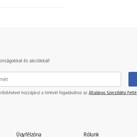
nságokkal és akciókkal!
ősítésével hozzájárul a hírlevél fogadásához az
Általános Szerződési Felt
Ügyfélzóna
Rólunk