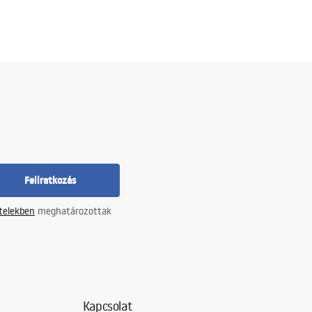
Feliratkozás
ételekben
meghatározottak
Kapcsolat