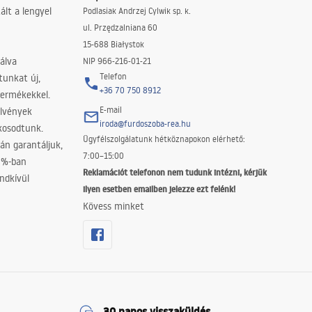
lt a lengyel
Podlasiak Andrzej Cylwik sp. k.
ul. Przędzalniana 60
15-688 Białystok
álva
NIP 966-216-01-21
Telefon
tunkat új,
+36 70 750 8912
termékekkel.
E-mail
elvények
iroda@furdoszoba-rea.hu
akosodtunk.
Ügyfélszolgálatunk hétköznapokon elérhető:
án garantáljuk,
7:00–15:00
0%-ban
Reklamációt telefonon nem tudunk intézni, kérjük
ndkívül
ilyen esetben emailben jelezze ezt felénk!
Kövess minket
30 napos visszaküldés