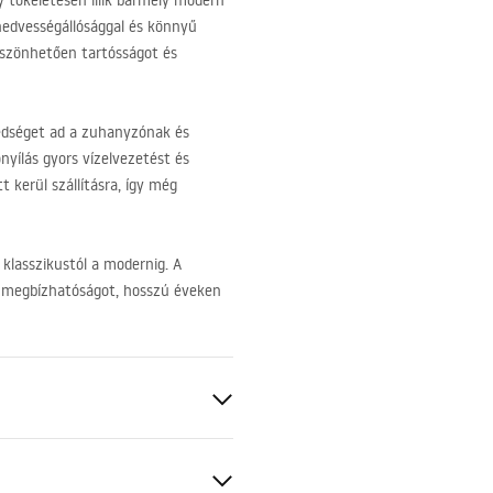
 tökéletesen illik bármely modern
 nedvességállósággal és könnyű
öszönhetően tartósságot és
edséget ad a zuhanyzónak és
nyílás gyors vízelvezetést és
 kerül szállításra, így még
 klasszikustól a modernig. A
a megbízhatóságot, hosszú éveken