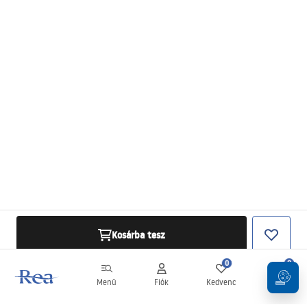
Kosárba tesz
0
0
Menü
Fiók
Kedvenc
Kosár