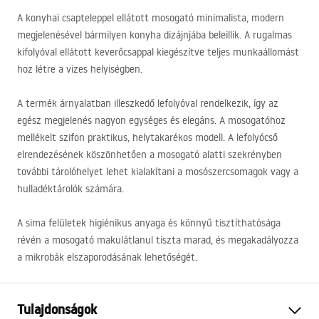
A konyhai csapteleppel ellátott mosogató minimalista, modern
megjelenésével bármilyen konyha dizájnjába beleillik. A rugalmas
kifolyóval ellátott keverőcsappal kiegészítve teljes munkaállomást
hoz létre a vizes helyiségben.
A termék árnyalatban illeszkedő lefolyóval rendelkezik, így az
egész megjelenés nagyon egységes és elegáns. A mosogatóhoz
mellékelt szifon praktikus, helytakarékos modell. A lefolyócső
elrendezésének köszönhetően a mosogató alatti szekrényben
további tárolóhelyet lehet kialakítani a mosószercsomagok vagy a
hulladéktárolók számára.
A sima felületek higiénikus anyaga és könnyű tisztíthatósága
révén a mosogató makulátlanul tiszta marad, és megakadályozza
a mikrobák elszaporodásának lehetőségét.
Tulajdonságok