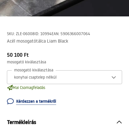
SKU
:
ZLE-06008
ID
:
10994
EAN
:
5906366007064
Acél mosogatótálca Liam Black
50 100 Ft
mosogató kiválasztása
mosogató kiválasztása
Mai Csomagfeladás
Kérdezzen a termékről
Termékleírás