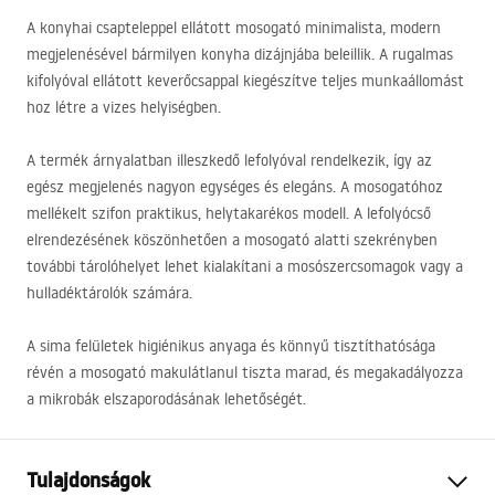
A konyhai csapteleppel ellátott mosogató minimalista, modern
megjelenésével bármilyen konyha dizájnjába beleillik. A rugalmas
kifolyóval ellátott keverőcsappal kiegészítve teljes munkaállomást
hoz létre a vizes helyiségben.
A termék árnyalatban illeszkedő lefolyóval rendelkezik, így az
egész megjelenés nagyon egységes és elegáns. A mosogatóhoz
mellékelt szifon praktikus, helytakarékos modell. A lefolyócső
elrendezésének köszönhetően a mosogató alatti szekrényben
további tárolóhelyet lehet kialakítani a mosószercsomagok vagy a
hulladéktárolók számára.
A sima felületek higiénikus anyaga és könnyű tisztíthatósága
révén a mosogató makulátlanul tiszta marad, és megakadályozza
a mikrobák elszaporodásának lehetőségét.
Tulajdonságok