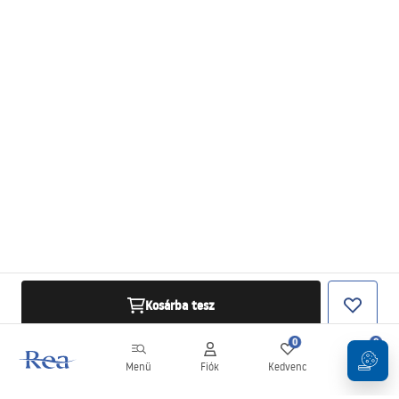
Kosárba tesz
0
0
Menü
Fiók
Kedvenc
Kosár