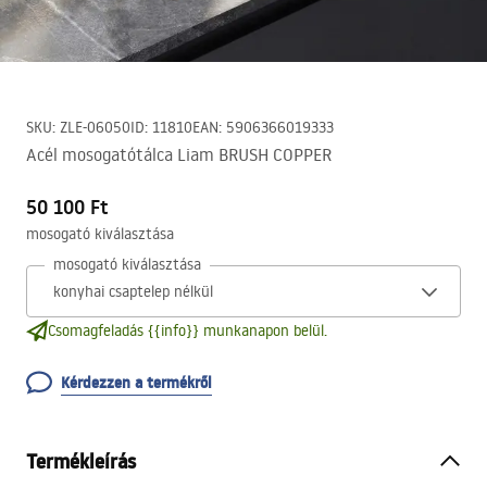
SKU
:
ZLE-06050
ID
:
11810
EAN
:
5906366019333
Acél mosogatótálca Liam BRUSH COPPER
50 100 Ft
mosogató kiválasztása
mosogató kiválasztása
Csomagfeladás {{info}} munkanapon belül.
Kérdezzen a termékről
Termékleírás