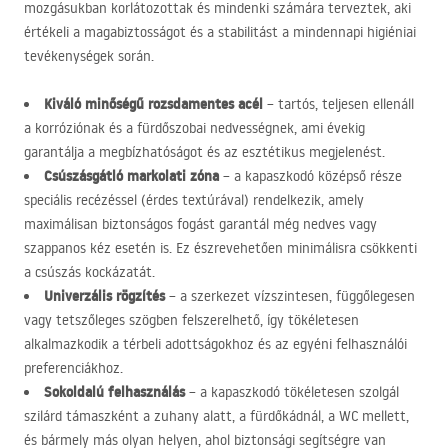
mozgásukban korlátozottak és mindenki számára terveztek, aki
értékeli a magabiztosságot és a stabilitást a mindennapi higiéniai
tevékenységek során.
Kiváló minőségű rozsdamentes acél
– tartós, teljesen ellenáll
a korróziónak és a fürdőszobai nedvességnek, ami évekig
garantálja a megbízhatóságot és az esztétikus megjelenést.
Csúszásgátló markolati zóna
– a kapaszkodó középső része
speciális recézéssel (érdes textúrával) rendelkezik, amely
maximálisan biztonságos fogást garantál még nedves vagy
szappanos kéz esetén is. Ez észrevehetően minimálisra csökkenti
a csúszás kockázatát.
Univerzális rögzítés
– a szerkezet vízszintesen, függőlegesen
vagy tetszőleges szögben felszerelhető, így tökéletesen
alkalmazkodik a térbeli adottságokhoz és az egyéni felhasználói
preferenciákhoz.
Sokoldalú felhasználás
– a kapaszkodó tökéletesen szolgál
szilárd támaszként a zuhany alatt, a fürdőkádnál, a WC mellett,
és bármely más olyan helyen, ahol biztonsági segítségre van