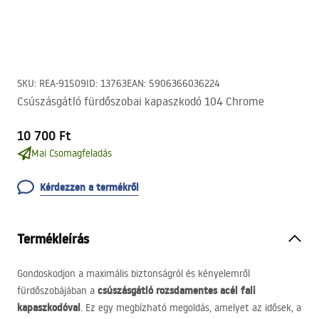
SKU
:
REA-91509
ID
:
13763
EAN
:
5906366036224
Csúszásgátló fürdőszobai kapaszkodó 104 Chrome
10 700 Ft
Mai Csomagfeladás
Kérdezzen a termékről
Termékleírás
Gondoskodjon a maximális biztonságról és kényelemről
csúszásgátló rozsdamentes acél fali
fürdőszobájában a
kapaszkodóval
. Ez egy megbízható megoldás, amelyet az idősek, a