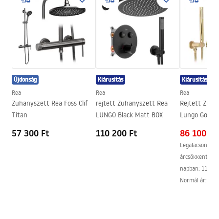
Szélesség
430
mm
Warranty_Terms_and_Conditions_Accessories_-_24.pdf
Magasság
55
mm
Mélység
80
mm
Biztonsági információk
Garancia
24 Hónap
Safety_Information_Accessories.pdf
Újdonság
Kiárusítás
Kiárusítás
Rea
Rea
Rea
Zuhanyszett Rea Foss Clif
rejtett Zuhanyszett Rea
Rejtett Zuha
Titan
LUNGO Black Matt BOX
Lungo Gold +
57 300 Ft
110 200 Ft
86 100 Ft
Legalacsonyabb
árcsökkentést 
napban:
112 10
Normál ár
:
112 