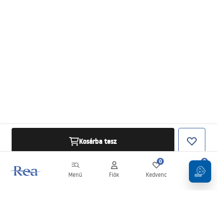
Kosárba tesz
0
0
Menü
Fiók
Kedvenc
Kosár
Hírlevél