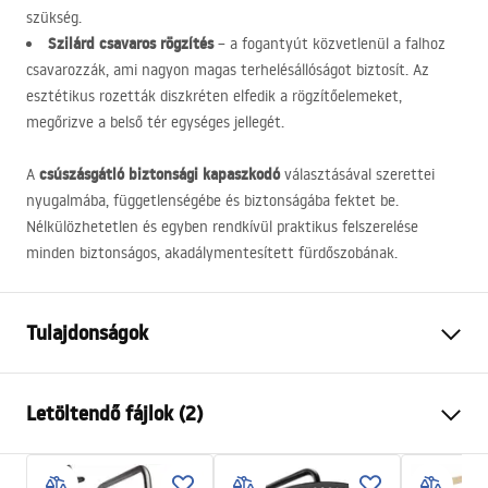
szükség.
Szilárd csavaros rögzítés
– a fogantyút közvetlenül a falhoz
csavarozzák, ami nagyon magas terhelésállóságot biztosít. Az
esztétikus rozetták diszkréten elfedik a rögzítőelemeket,
megőrizve a belső tér egységes jellegét.
csúszásgátló biztonsági kapaszkodó
A
választásával szerettei
nyugalmába, függetlenségébe és biztonságába fektet be.
Nélkülözhetetlen és egyben rendkívül praktikus felszerelése
minden biztonságos, akadálymentesített fürdőszobának.
Tulajdonságok
Szín
Króm
Letöltendő fájlok (2)
Anyag
Rozsdamentes acél
Felszerelés
Csavarozható
Garanciális feltételek